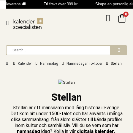
bb leverans 🚚
Fri frakt över 399 kr
Skapa en personlig a
0
Kalender
Namnsdag
Namnsdagar i oktober
Stellan
Stellan
Stellan är ett mansnamn med lång historia i Sverige.
Det kom hit under 1500-talet och har använts i många
olika sammanhang, från äldre släkter till kända profiler
inom kultur och samhällsliv.
V
ill du se vem som har
namnsdag
idag? Kolla in vår
digitala kalender
.