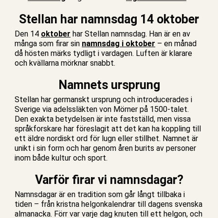
Stellan har namnsdag 14 oktober
Den 14
oktober
har Stellan namnsdag. Han är en av
många som firar sin
namnsdag i oktober
– en månad
då hösten märks tydligt i vardagen. Luften är klarare
och kvällarna mörknar snabbt.
Namnets ursprung
Stellan har germanskt ursprung och introducerades i
Sverige via adelssläkten von Mörner på 1500-talet.
Den exakta betydelsen är inte fastställd, men vissa
språkforskare har föreslagit att det kan ha koppling till
ett äldre nordiskt ord för lugn eller stillhet. Namnet är
unikt i sin form och har genom åren burits av personer
inom både kultur och sport.
Varför firar vi namnsdagar?
Namnsdagar är en tradition som går långt tillbaka i
tiden – från kristna helgonkalendrar till dagens svenska
almanacka. Förr var varje dag knuten till ett helgon, och