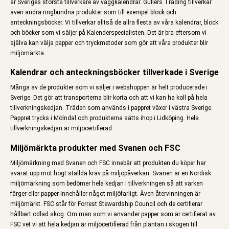
är Sveriges största tillverkare av väggkalendrar. Gullers Trading tillverkar
även andra ringbundna produkter som till exempel block och
anteckningsböcker. Vi tillverkar alltså de allra flesta av våra kalendrar, block
och böcker som vi säljer på Kalenderspecialisten. Det är bra eftersom vi
själva kan välja papper och tryckmetoder som gör att våra produkter blir
miljömärkta.
Kalendrar och anteckningsböcker tillverkade i Sverige
Många av de produkter som vi säljer i webshoppen är helt producerade i
Sverige. Det gör att transporterna blir korta och att vi kan ha koll på hela
tillverkningskedjan. Träden som används i pappret växer i västra Sverige.
Pappret trycks i Mölndal och produkterna sätts ihop i Lidköping. Hela
tillverkningskedjan är miljöcertifierad.
Miljömärkta produkter med Svanen och FSC
Miljömärkning med Svanen och FSC innebär att produkten du köper har
svarat upp mot högt ställda krav på miljöpåverkan. Svanen är en Nordisk
miljömärkning som bedömer hela kedjan i tillverkningen så att varken
färger eller papper innehåller något miljöfarligt. Även återvinningen är
miljömärkt. FSC står för Forrest Stewardship Council och de certifierar
hållbart odlad skog. Om man som vi använder papper som är certifierat av
FSC vet vi att hela kedjan är miljöcertifierad från plantan i skogen till