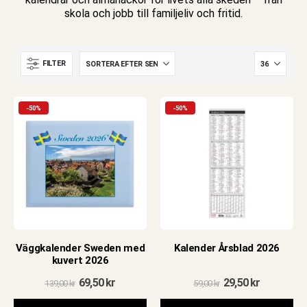
skola och jobb till familjeliv och fritid.
FILTER
-50%
-50%
Väggkalender Sweden med
Kalender Årsblad 2026
e
kuvert 2026
Det
Det
Det
Det
69,50
kr
29,50
kr
139,00
kr
59,00
kr
ursprungliga
nuvarande
ursprungliga
nuvarand
priset
priset
priset
priset