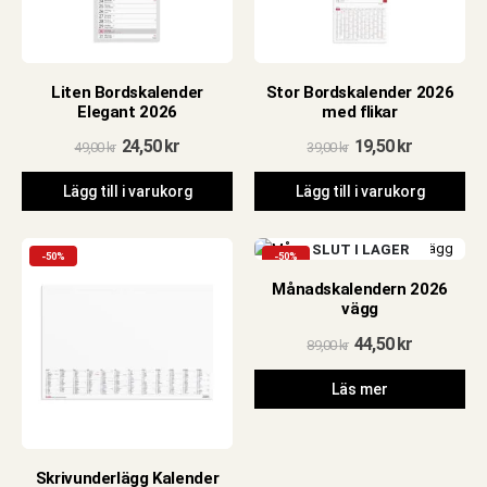
Liten Bordskalender
Stor Bordskalender 2026
Elegant 2026
med flikar
Det
Det
Det
Det
24,50
kr
19,50
kr
49,00
kr
39,00
kr
ursprungliga
nuvarande
ursprungliga
nuvarand
priset
priset
priset
priset
Lägg till i varukorg
Lägg till i varukorg
var:
är:
var:
är:
49,00 kr.
24,50 kr.
39,00 kr.
19,50 kr.
SLUT I LAGER
-50%
-50%
Månadskalendern 2026
vägg
Det
Det
44,50
kr
89,00
kr
ursprungliga
nuvarand
priset
priset
Läs mer
var:
är:
89,00 kr.
44,50 kr.
Skrivunderlägg Kalender