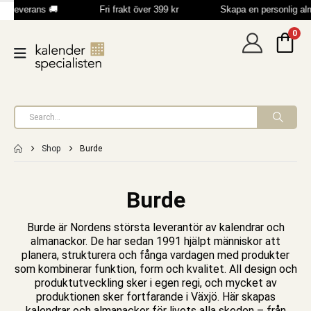
b leverans 🚚
Fri frakt över 399 kr
Skapa en personlig al
0
Shop
Burde
Burde
Burde är Nordens största leverantör av
kalendrar
och
almanackor
. De har sedan 1991 hjälpt människor att
planera, strukturera och fånga vardagen med produkter
som kombinerar funktion, form och kvalitet. All design och
produktutveckling sker i egen regi, och mycket av
produktionen sker fortfarande i Växjö. Här skapas
kalendrar och almanackor
för livets alla skeden – från