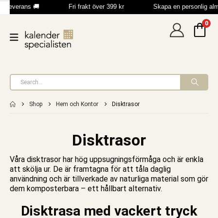
b leverans 🚚
Fri frakt över 399 kr
Skapa en personlig al
0
Shop
Hem och Kontor
Disktrasor
Disktrasor
Våra disktrasor har hög uppsugningsförmåga och är enkla
att skölja ur. De är framtagna för att tåla daglig
användning och är tillverkade av naturliga material som gör
dem komposterbara – ett hållbart alternativ.
Disktrasa med vackert tryck