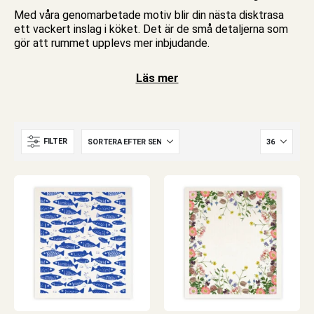
Med våra genomarbetade motiv blir din nästa disktrasa
ett vackert inslag i köket. Det är de små detaljerna som
gör att rummet upplevs mer inbjudande.
Läs mer
FILTER
Tvätta i 60 grader
Undvik sköljmedel
e