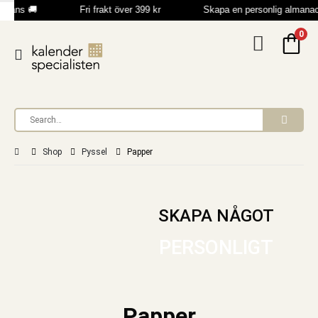
rans 🚚
Fri frakt över 399 kr
Skapa en personlig almanac
0
Shop
Pyssel
Papper
SKAPA NÅGOT
PERSONLIGT
Papper