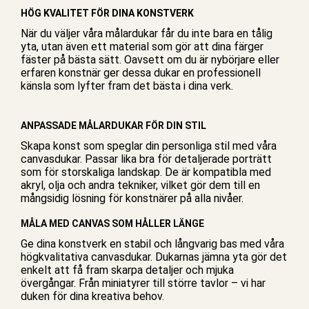
HÖG KVALITET FÖR DINA KONSTVERK
När du väljer våra målardukar får du inte bara en tålig
yta, utan även ett material som gör att dina färger
fäster på bästa sätt. Oavsett om du är nybörjare eller
erfaren konstnär ger dessa dukar en professionell
känsla som lyfter fram det bästa i dina verk.
ANPASSADE MÅLARDUKAR FÖR DIN STIL
Skapa konst som speglar din personliga stil med våra
canvasdukar. Passar lika bra för detaljerade porträtt
som för storskaliga landskap. De är kompatibla med
akryl, olja och andra tekniker, vilket gör dem till en
mångsidig lösning för konstnärer på alla nivåer.
MÅLA MED CANVAS SOM HÅLLER LÄNGE
Ge dina konstverk en stabil och långvarig bas med våra
högkvalitativa canvasdukar. Dukarnas jämna yta gör det
enkelt att få fram skarpa detaljer och mjuka
övergångar. Från miniatyrer till större tavlor – vi har
duken för dina kreativa behov.