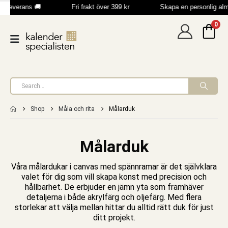
 leverans 🚚
Fri frakt över 399 kr
Skapa en personlig al
0
Shop
Måla och rita
Målarduk
Målarduk
Våra målardukar i canvas med spännramar är det självklara
valet för dig som vill skapa konst med precision och
hållbarhet. De erbjuder en jämn yta som framhäver
detaljerna i både akrylfärg och oljefärg. Med flera
storlekar att välja mellan hittar du alltid rätt duk för just
ditt projekt.