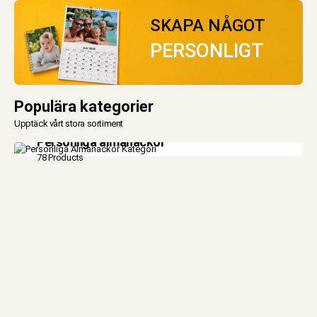
SKAPA NÅGOT
PERSONLIGT
Populära kategorier
Upptäck vårt stora sortiment
Personliga almanackor
78 Products