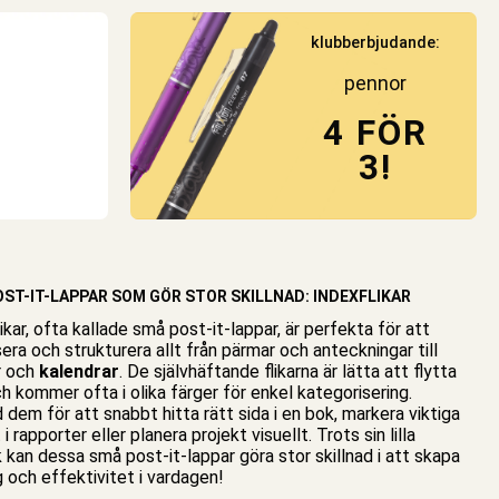
klubberbjudande:
pennor
4 FÖR
3!
ST-IT-LAPPAR SOM GÖR STOR SKILLNAD: INDEXFLIKAR
ikar, ofta kallade små post-it-lappar, är perfekta för att
era och strukturera allt från
pärmar
och anteckningar till
r och
kalendrar
. De självhäftande flikarna är lätta att flytta
h kommer ofta i olika färger för enkel kategorisering.
dem för att snabbt hitta rätt sida i en bok, markera viktiga
 i rapporter eller planera projekt visuellt. Trots sin lilla
 kan dessa små post-it-lappar göra stor skillnad i att skapa
 och effektivitet i vardagen!