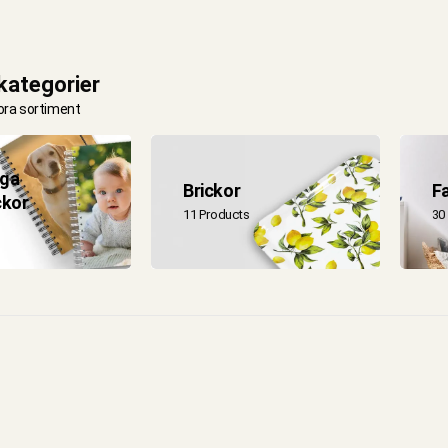
kategorier
ora sortiment
iga
Brickor
Fa
ckor
11 Products
30
s