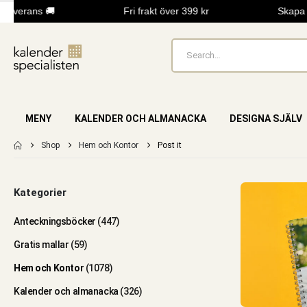
everans 🚚
Fri frakt över 399 kr
Skapa en
MENY
KALENDER OCH ALMANACKA
DESIGNA SJÄLV
Shop
Hem och Kontor
Post it
Kategorier
Anteckningsböcker
(447)
Gratis mallar
(59)
Hem och Kontor
(1078)
Kalender och almanacka
(326)