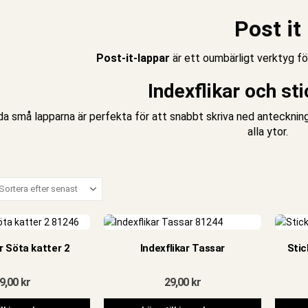
Post it
Post-it-lappar
är ett oumbärligt verktyg för
Indexflikar och st
da små lapparna är perfekta för att snabbt
skri
va ned
anteckninga
alla ytor.
ar Söta katter 2
Indexflikar Tassar
Stic
9,00
kr
29,00
kr