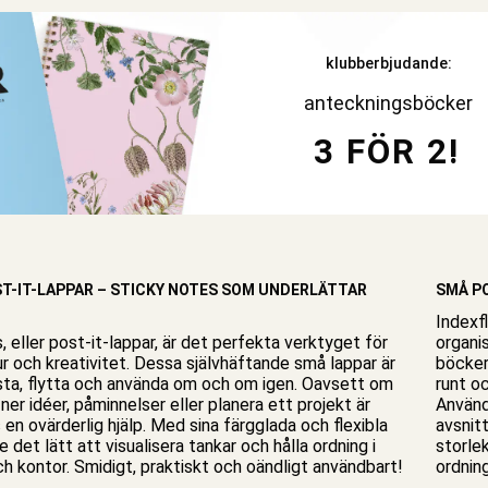
klubberbjudande:
anteckningsböcker
3 FÖR 2!
ST-IT-LAPPAR – STICKY NOTES SOM UNDERLÄTTAR
SMÅ PO
Indexfl
, eller post-it-lappar, är det perfekta verktyget för
organis
r och kreativitet. Dessa självhäftande små lappar är
böcke
sta, flytta och använda om och om igen. Oavsett om
runt oc
a ner idéer, påminnelser eller planera ett projekt är
Använd 
 en ovärderlig hjälp. Med sina färgglada och flexibla
avsnitt
 det lätt att visualisera tankar och hålla ordning i
storlek
h kontor
. Smidigt, praktiskt och oändligt användbart!
ordning