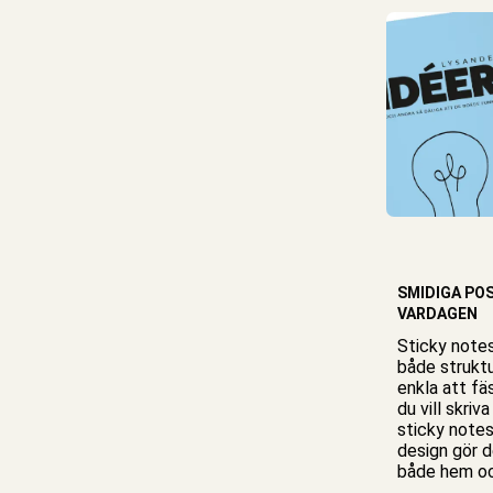
SMIDIGA PO
VARDAGEN
Sticky notes
både struktu
enkla att fä
du vill skriv
sticky notes
design gör de
både
hem oc