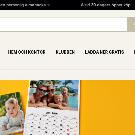
 personlig almanacka ✨
Alltid 30 dagars öppet köp
HEM OCH KONTOR
KLUBBEN
LADDA NER GRATIS