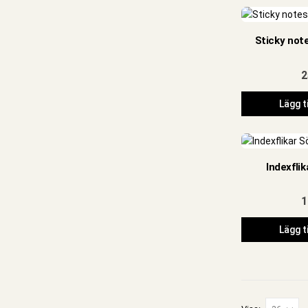
Sticky not
2
Lägg ti
Indexfli
1
Lägg ti