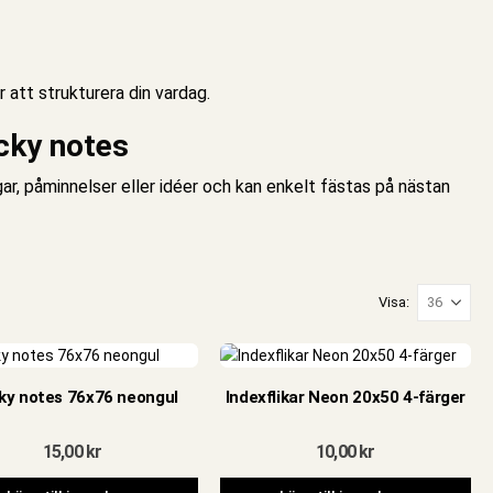
 att strukturera din vardag.
icky notes
r, påminnelser eller idéer och kan enkelt fästas på nästan
Visa:
ky notes 76x76 neongul
Indexflikar Neon 20x50 4-färger
15,00
kr
10,00
kr