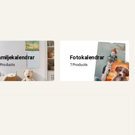
miljekalendrar
Fotokalendrar
 Products
7 Products