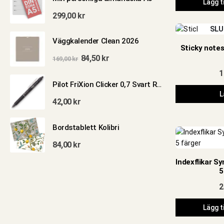
Lägg ti
299,00
kr
SLU
Väggkalender Clean 2026
Sticky notes
Det
Det
84,50
kr
169,00
kr
ursprungliga
nuvarande
1
priset
priset
Pilot FriXion Clicker 0,7 Svart Raderbart Bläck
var:
är:
L
42,00
kr
169,00 kr.
84,50 kr.
Bordstablett Kolibri
84,00
kr
Indexflikar S
5
2
Lägg ti