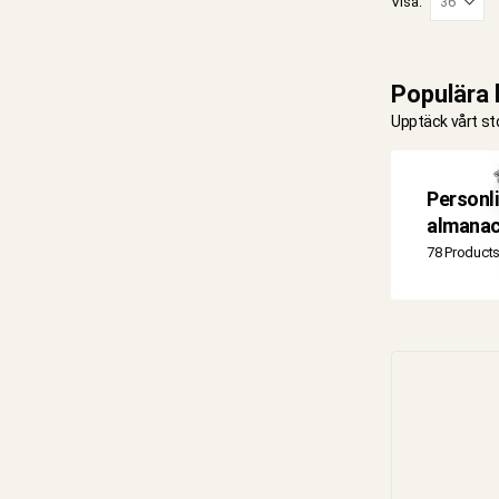
Visa:
Populära 
Upptäck vårt st
Personl
almana
78 Product