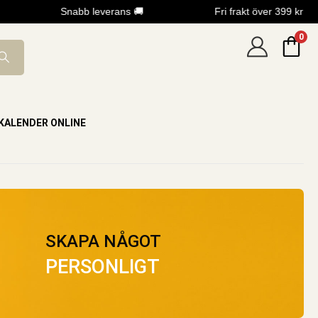
Snabb leverans 🚚
Fri frakt över 399 kr
0
KALENDER ONLINE
SKAPA NÅGOT
PERSONLIGT