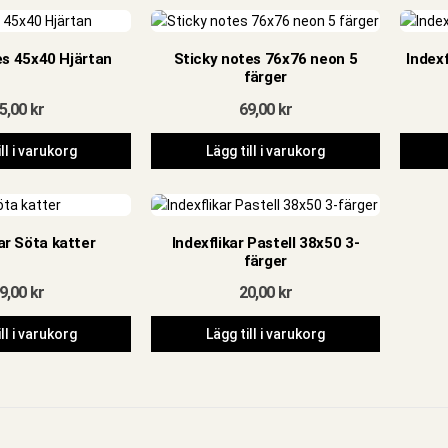
es 45x40 Hjärtan
Sticky notes 76x76 neon 5
Indexf
färger
5,00
kr
69,00
kr
ll i varukorg
Lägg till i varukorg
kar Söta katter
Indexflikar Pastell 38x50 3-
färger
9,00
kr
20,00
kr
ll i varukorg
Lägg till i varukorg