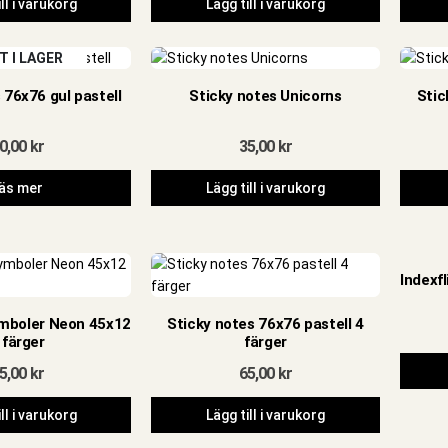
ll i varukorg
Lägg till i varukorg
T I LAGER
 76x76 gul pastell
Sticky notes Unicorns
Stic
0,00
kr
35,00
kr
äs mer
Lägg till i varukorg
Indexfl
ymboler Neon 45x12
Sticky notes 76x76 pastell 4
 färger
färger
5,00
kr
65,00
kr
ll i varukorg
Lägg till i varukorg