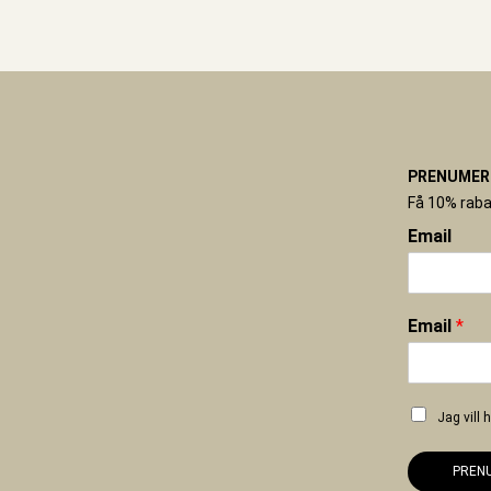
PRENUMERE
Få 10% raba
Email
Email
*
Jag vill
PREN