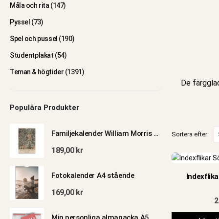
Måla och rita
(147)
Pyssel
(73)
Spel och pussel
(190)
Studentplakat
(54)
Teman & högtider
(1391)
De färggla
Populära Produkter
Familjekalender William Morris 2027
Sortera efter:
189,00
kr
Fotokalender A4 stående
Indexflik
169,00
kr
2
Min personliga almanacka A5