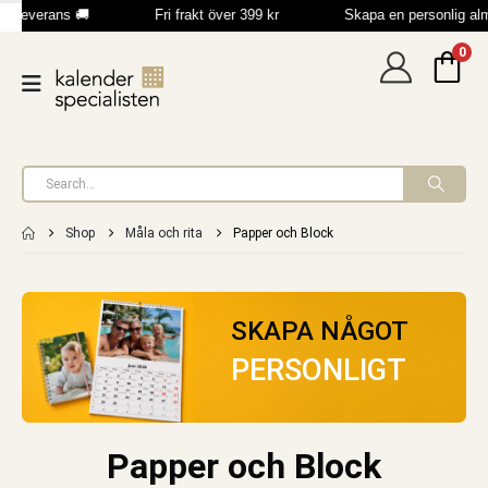
b leverans 🚚
Fri frakt över 399 kr
Skapa en personlig al
0
Shop
Måla och rita
Papper och Block
SKAPA NÅGOT
PERSONLIGT
Papper och Block