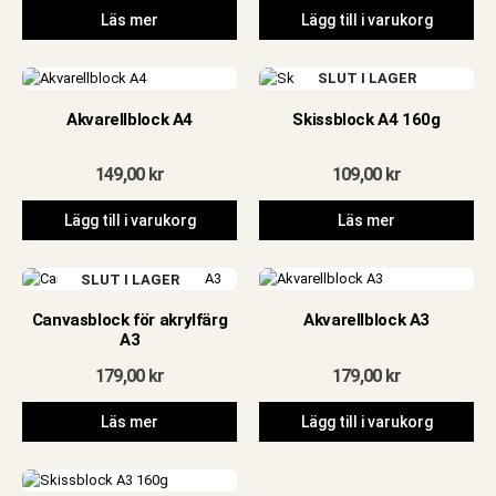
priset
priset
Läs mer
Lägg till i varukorg
var:
är:
99,00 kr.
69,00 kr.
SLUT I LAGER
Akvarellblock A4
Skissblock A4 160g
149,00
kr
109,00
kr
Lägg till i varukorg
Läs mer
SLUT I LAGER
Canvasblock för akrylfärg
Akvarellblock A3
A3
179,00
kr
179,00
kr
Läs mer
Lägg till i varukorg