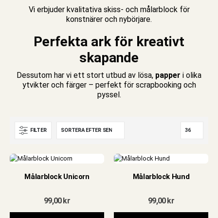
Vi erbjuder kvalitativa skiss- och målarblock för
konstnärer och nybörjare.
Perfekta ark för kreativt
skapande
Dessutom har vi ett stort utbud av lösa,
papper
i olika
ytvikter och färger – perfekt för scrapbooking och
pyssel
.
FILTER
e
Målarblock Unicorn
Målarblock Hund
99,00
kr
99,00
kr