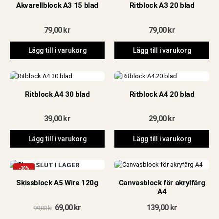
Akvarellblock A3 15 blad
Ritblock A3 20 blad
79,00
kr
79,00
kr
Lägg till i varukorg
Lägg till i varukorg
Ritblock A4 30 blad
Ritblock A4 20 blad
39,00
kr
29,00
kr
Lägg till i varukorg
Lägg till i varukorg
SLUT I LAGER
-30%
Skissblock A5 Wire 120g
Canvasblock för akrylfärg
A4
Det
Det
69,00
kr
139,00
kr
99,00
kr
ursprungliga
nuvarande