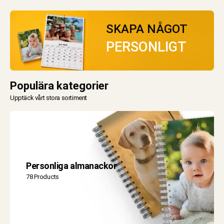
kan
väljas
på
SKAPA NÅGOT
produktsidan
PERSONLIGT
Populära kategorier
Upptäck vårt stora sortiment
Personliga almanackor
78 Products