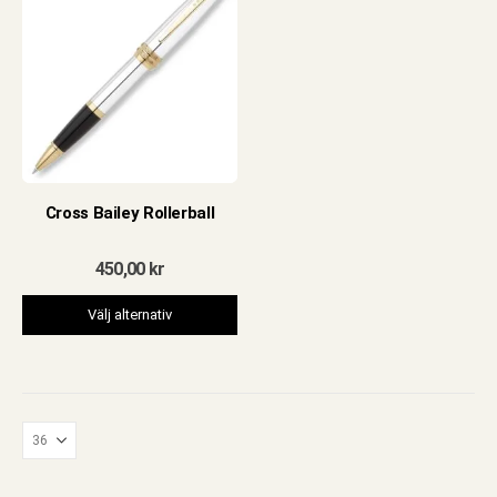
Cross Bailey Rollerball
450,00
kr
Den
Välj alternativ
här
produkten
har
flera
e
varianter.
De
olika
alternativen