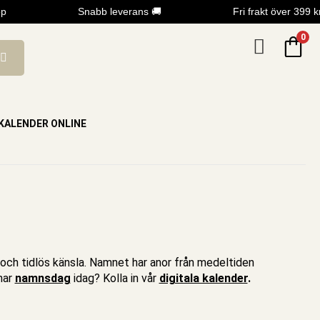
Snabb leverans 🚚
Fri frakt över 399 kr
0
KALENDER ONLINE
g och tidlös känsla. Namnet har anor från medeltiden
har
namnsdag
idag? Kolla in vår
digitala kalender
.