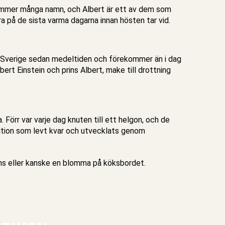
mmer många namn, och Albert är ett av dem som
ra på de sista varma dagarna innan hösten tar vid.
 i Sverige sedan medeltiden och förekommer än i dag
ert Einstein och prins Albert, make till drottning
 Förr var varje dag knuten till ett helgon, och de
dition som levt kvar och utvecklats genom
sms eller kanske en blomma på köksbordet.