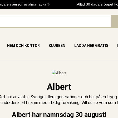
 en personlig almanacka ✨
Alltid 30 dagars öppet köp
HEM OCH KONTOR
KLUBBEN
LADDA NER GRATIS
Albert
et har använts i Sverige i flera generationer och bär på en tryg
rhundradena. Ett namn med stadig förankring.
V
ill du se vem som 
Albert har namnsdag 30 augusti