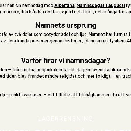
delar han sin namnsdag med
Albertina
.
Namnsdagar i augusti
ry
r mörkare, trädgården doftar av jord och frukt, och många tar va
Namnets ursprung
tår av två delar som betyder ädel och ljus. Namnet har funnits
av flera kända personer genom historien, bland annat fysikern Alb
Varför firar vi namnsdagar?
iden – från kristna helgonkalendrar till dagens svenska almanacka.
 tiden blev firandet mindre religiöst och mer folkligt – en tra
juspunkt i vardagen – ett tillfälle att bli ihågkommen, få ett 
LAGERRENSNING