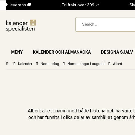
b leverans 🚚
Fri frakt över 399 kr
Skapa
MENY
KALENDER OCH ALMANACKA
DESIGNA SJÄLV
Kalender
Namnsdag
Namnsdagar i augusti
Albert
Albert är ett namn med både historia och närvaro. D
och har funnits i olika delar av samhället genom å