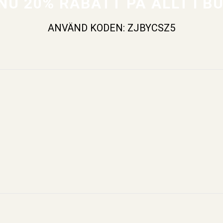
NU 20% RABATT PÅ ALLT I B
ANVÄND KODEN: ZJBYCSZ5