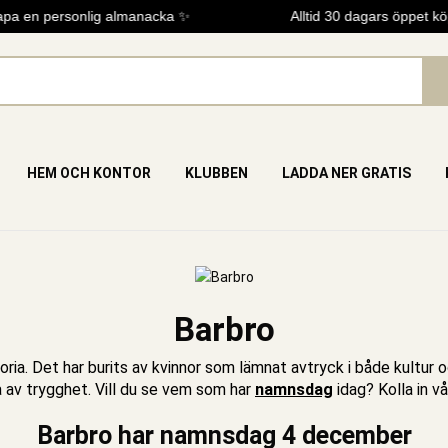
 en personlig almanacka ✨
Alltid 30 dagars öppet köp
HEM OCH KONTOR
KLUBBEN
LADDA NER GRATIS
Barbro
toria. Det har burits av kvinnor som lämnat avtryck i både kultu
a av trygghet. Vill du se vem som har
namnsdag
idag? Kolla in v
Barbro har namnsdag 4 december