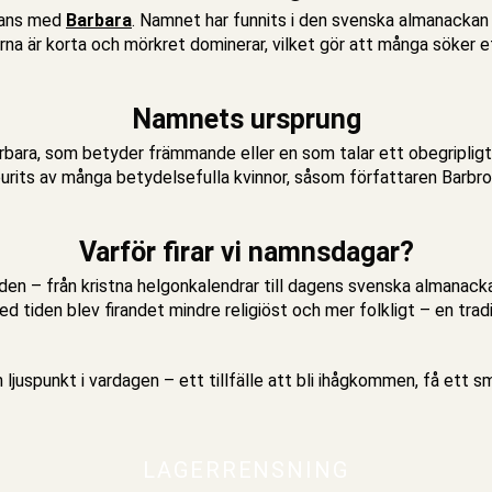
mmans med
Barbara
. Namnet har funnits i den svenska almanacka
rna är korta och mörkret dominerar, vilket gör att många söker 
Namnets ursprung
rbara, som betyder främmande eller en som talar ett obegripligt
burits av många betydelsefulla kvinnor, såsom författaren Barbro
Varför firar vi namnsdagar?
iden – från kristna helgonkalendrar till dagens svenska almanacka.
 tiden blev firandet mindre religiöst och mer folkligt – en tra
juspunkt i vardagen – ett tillfälle att bli ihågkommen, få ett 
LAGERRENSNING