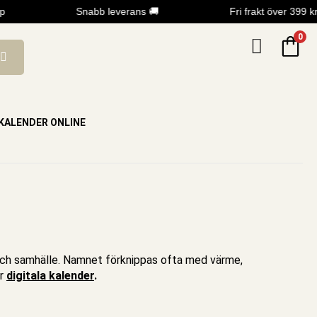
Snabb leverans 🚚
Fri frakt över 399 kr
0
KALENDER ONLINE
r och samhälle. Namnet förknippas ofta med värme,
år
digitala kalender
.