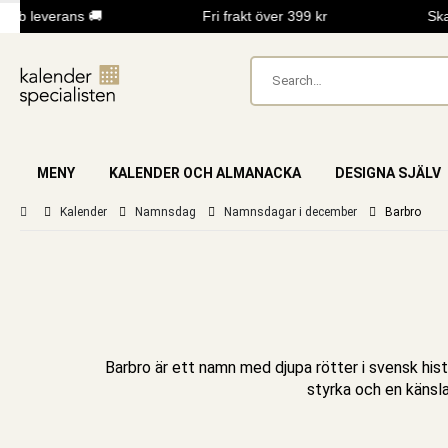
b leverans 🚚
Fri frakt över 399 kr
Skapa
MENY
KALENDER OCH ALMANACKA
DESIGNA SJÄLV
Kalender
Namnsdag
Namnsdagar i december
Barbro
Barbro är ett namn med djupa rötter i svensk his
styrka och en känsl