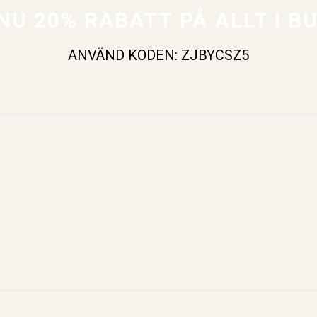
NU 20% RABATT PÅ ALLT I B
ANVÄND KODEN: ZJBYCSZ5