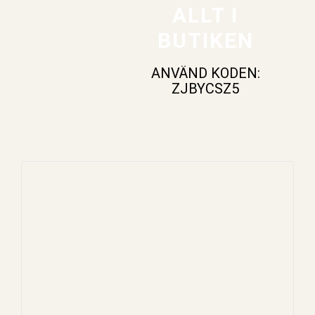
ALLT I
BUTIKEN
ANVÄND KODEN:
ZJBYCSZ5