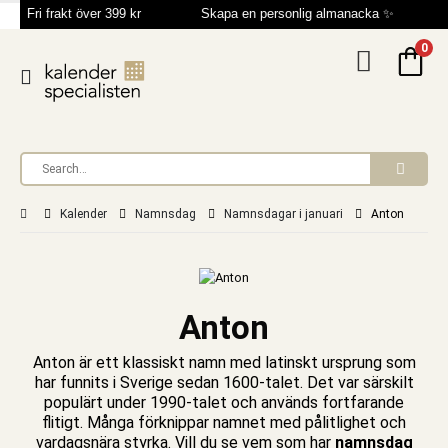
Fri frakt över 399 kr
Skapa en personlig almanacka ✨
0
Kalender
Namnsdag
Namnsdagar i januari
Anton
Anton
Anton är ett klassiskt namn med latinskt ursprung som
har funnits i Sverige sedan 1600-talet. Det var särskilt
populärt under 1990-talet och används fortfarande
flitigt. Många förknippar namnet med pålitlighet och
vardagsnära styrka. Vill du se vem som har
namnsdag