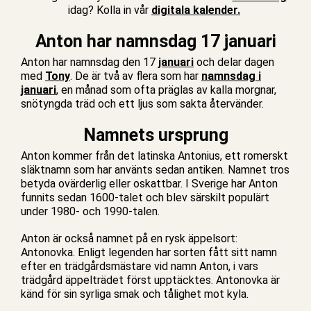
idag? Kolla in vår
digitala kalender.
Anton har namnsdag 17 januari
Anton har namnsdag den 17
januari
och delar dagen
med
Tony
. De är två av flera som har
namnsdag i
januari
, en månad som ofta präglas av kalla morgnar,
snötyngda träd och ett ljus som sakta återvänder.
Namnets ursprung
Anton kommer från det latinska Antonius, ett romerskt
släktnamn som har använts sedan antiken. Namnet tros
betyda ovärderlig eller oskattbar. I Sverige har Anton
funnits sedan 1600-talet och blev särskilt populärt
under 1980‑ och 1990‑talen.
Anton är också namnet på en rysk äppelsort:
Antonovka. Enligt legenden har sorten fått sitt namn
efter en trädgårdsmästare vid namn Anton, i vars
trädgård äppelträdet först upptäcktes. Antonovka är
känd för sin syrliga smak och tålighet mot kyla.