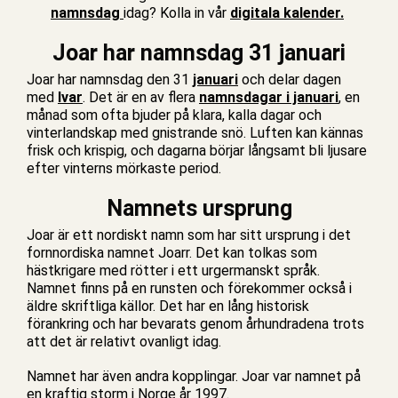
namnsdag
idag? Kolla in vår
digitala kalender.
Joar har namnsdag 31 januari
Joar har namnsdag den 31
januari
och delar dagen
med
Ivar
. Det är en av flera
namnsdagar i januari
, en
månad som ofta bjuder på klara, kalla dagar och
vinterlandskap med gnistrande snö. Luften kan kännas
frisk och krispig, och dagarna börjar långsamt bli ljusare
efter vinterns mörkaste period.
Namnets ursprung
Joar är ett nordiskt namn som har sitt ursprung i det
fornnordiska namnet Joarr. Det kan tolkas som
hästkrigare med rötter i ett urgermanskt språk.
Namnet finns på en runsten och förekommer också i
äldre skriftliga källor. Det har en lång historisk
förankring och har bevarats genom århundradena trots
att det är relativt ovanligt idag.
Namnet har även andra kopplingar. Joar var namnet på
en kraftig storm i Norge år 1997.