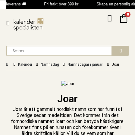
b leverans 🚚
Fri frakt över 399 kr
Skapa en personlig a
0
Kalender
Namnsdag
Namnsdagar i januari
Joar
Joar
Joar är ett gammalt nordiskt namn som har funnits i
Sverige sedan medeltiden. Det kommer från det
fornnordiska namnet Ioarr och kan betyda hästkrigare.
Namnet finns på en runsten och förekommer även i
äldre skriftliga källor. Vill du se vem som har