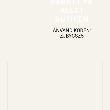
RABATT PÅ
ALLT I
BUTIKEN
ANVÄND KODEN:
ZJBYCSZ5