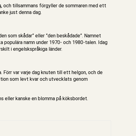
s
, och tillsammans förgyller de sommaren med ett
anke just denna dag.
 ”den som skådar” eller ”den beskådade”. Namnet
ika populära namn under 1970- och 1980-talen. Idag
kilt i engelskspråkiga länder.
 Förr var varje dag knuten till ett helgon, och de
dition som levt kvar och utvecklats genom
sms eller kanske en blomma på köksbordet.