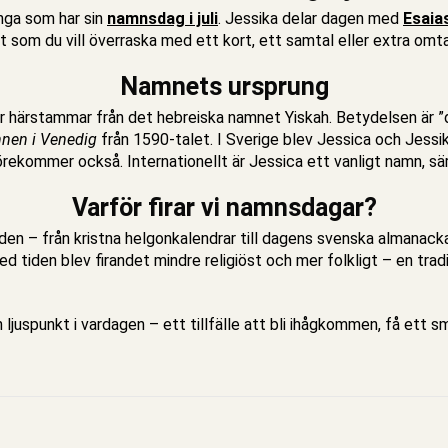
ånga som har sin
namnsdag i juli
. Jessika delar dagen med
Esaia
et som du vill överraska med ett kort, ett samtal eller extra omt
Namnets ursprung
tur härstammar från det hebreiska namnet Yiskah. Betydelsen är
en i Venedig
från 1590-talet. I Sverige blev Jessica och Jess
ekommer också. Internationellt är Jessica ett vanligt namn, särs
Varför firar vi namnsdagar?
iden – från kristna helgonkalendrar till dagens svenska almanacka.
 tiden blev firandet mindre religiöst och mer folkligt – en tra
juspunkt i vardagen – ett tillfälle att bli ihågkommen, få ett 