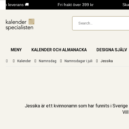
 leverans 🚚
Fri frakt över 399 kr
Skapa
MENY
KALENDER OCH ALMANACKA
DESIGNA SJÄLV
Kalender
Namnsdag
Namnsdagar i juli
Jessika
Jessika är ett kvinnonamn som har funnits i Sverige 
Vil