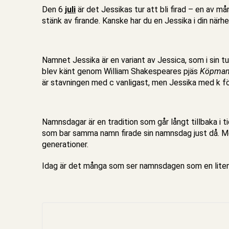
Den 6
juli
är det Jessikas tur att bli firad – en av m
stänk av firande. Kanske har du en Jessika i din närh
Namnet Jessika är en variant av Jessica, som i sin 
blev känt genom William Shakespeares pjäs
Köpmann
är stavningen med c vanligast, men Jessika med k för
Namnsdagar är en tradition som går långt tillbaka i t
som bar samma namn firade sin namnsdag just då. Med
generationer.
Idag är det många som ser namnsdagen som en liten l