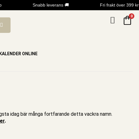
Snabb leverans 🚚
Fri frakt över 399 kr
0
KALENDER ONLINE
 yngsta idag bär många fortfarande detta vackra namn.
der
.