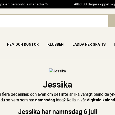
 en personlig almanacka ✨
Alltid 30 dagars öppet köp
HEM OCH KONTOR
KLUBBEN
LADDA NER GRATIS
Jessika
i flera decennier, och även om det inte är lika vanligt bland de
l du se vem som har
namnsdag
idag? Kolla in vår
digitala kalen
Jessika har namnsdag 6 juli