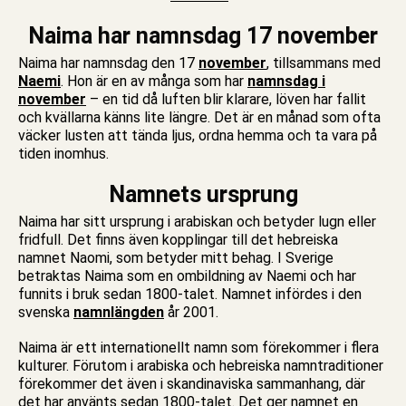
Naima har namnsdag 17 november
Naima har namnsdag den 17
november
, tillsammans med
Naemi
. Hon är en av många som har
namnsdag i
november
– en tid då luften blir klarare, löven har fallit
och kvällarna känns lite längre. Det är en månad som ofta
väcker lusten att tända ljus, ordna hemma och ta vara på
tiden inomhus.
Namnets ursprung
Naima har sitt ursprung i arabiskan och betyder lugn eller
fridfull. Det finns även kopplingar till det hebreiska
namnet Naomi, som betyder mitt behag. I Sverige
betraktas Naima som en ombildning av Naemi och har
funnits i bruk sedan 1800-talet. Namnet infördes i den
svenska
namnlängden
år 2001.
Naima är ett internationellt namn som förekommer i flera
kulturer. Förutom i arabiska och hebreiska namntraditioner
förekommer det även i skandinaviska sammanhang, där
det har använts sedan 1800-talet. Det ger namnet en