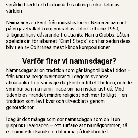
språklig bredd och historisk förankring i olika delar av
världen.
Naima är även känt från musikhistorien.
Naima är namnet
på en jazzballad komponerad av John Coltrane 1959,
tillägnad hans dåvarande fru Juanita Naima Grubbs.
Låten
spelades in för albumet ”Giant Steps” och har sedan dess
blivit en av Coltranes mest kända kompositioner.
Varför firar vi namnsdagar?
Namnsdagar är en tradition som går långt tillbaka i tiden –
från kristna helgonkalendrar till dagens svenska
almanacka. Förr var varje dag knuten till ett helgon, och de
som bar samma namn firade sin namnsdag just då. Med
tiden blev firandet mindre religiöst och mer folkligt – en
tradition som levt kvar och utvecklats genom
generationer.
Idag är det många som ser namnsdagen som en liten
ljuspunkt i vardagen – ett tillfälle att bli ihågkommen, få
ett sms eller kanske en blomma på köksbordet.