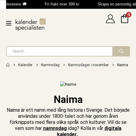
bb leverans 🚚
Fri frakt över 399 kr
Skapa en personlig a
0
Kalender
Namnsdag
Namnsdagar i november
Naima
Naima
Naima är ett namn med lång historia i Sverige. Det började
användas under 1800-talet och har genom åren
förknippats med flera olika språk och kulturer. Vill du se
vem som har
namnsdag
idag? Kolla in vår
digitala
kalender
.