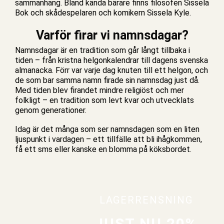
sammanhang. Bland kända bärare finns filosofen Sissela
Bok och skådespelaren och komikern Sissela Kyle.
Varför firar vi namnsdagar?
Namnsdagar är en tradition som går långt tillbaka i
tiden – från kristna helgonkalendrar till dagens svenska
almanacka. Förr var varje dag knuten till ett helgon, och
de som bar samma namn firade sin namnsdag just då.
Med tiden blev firandet mindre religiöst och mer
folkligt – en tradition som levt kvar och utvecklats
genom generationer.
Idag är det många som ser namnsdagen som en liten
ljuspunkt i vardagen – ett tillfälle att bli ihågkommen,
få ett sms eller kanske en blomma på köksbordet.
LAGERRENSNING
JUST NU 20%