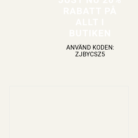
RABATT PÅ
ALLT I
BUTIKEN
ANVÄND KODEN:
ZJBYCSZ5