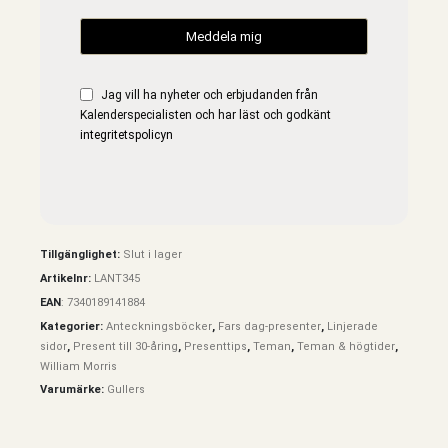
Jag vill ha nyheter och erbjudanden från
Kalenderspecialisten och har läst och godkänt
integritetspolicyn
Tillgänglighet:
Slut i lager
Artikelnr:
LANT345
EAN
:
7340189141884
Kategorier:
Anteckningsböcker
,
Fars dag-presenter
,
Linjerade
sidor
,
Present till 30-åring
,
Presenttips
,
Teman
,
Teman & högtider
,
William Morris
Varumärke:
Gullers