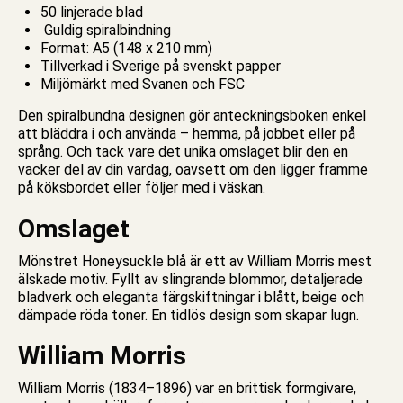
50
linjerade
blad
Guldig spiralbindning
Format: A5 (148 x 210 mm)
Tillverkad i Sverige på svenskt papper
Miljömärkt med Svanen och FSC
Den spiralbundna designen gör
anteckningsboken
enkel
att bläddra i och använda –
hemma
, på jobbet eller på
språng. Och tack vare det unika omslaget blir den en
vacker del av din vardag, oavsett om den ligger framme
på köksbordet eller följer med i väskan.
Omslaget
Mönstret Honeysuckle blå är ett av William Morris mest
älskade motiv. Fyllt av slingrande blommor, detaljerade
bladverk och eleganta färgskiftningar i blått, beige och
dämpade röda toner. En tidlös design som skapar lugn.
William Morris
William Morris (1834–1896) var en brittisk formgivare,