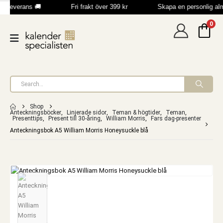
b leverans 🚚
Fri frakt över 399 kr
Skapa en personlig al
0
Shop
Anteckningsböcker
,
Linjerade sidor
,
Teman & högtider
,
Teman
,
Presenttips
,
Present till 30-åring
,
William Morris
,
Fars dag-presenter
Anteckningsbok A5 William Morris Honeysuckle blå