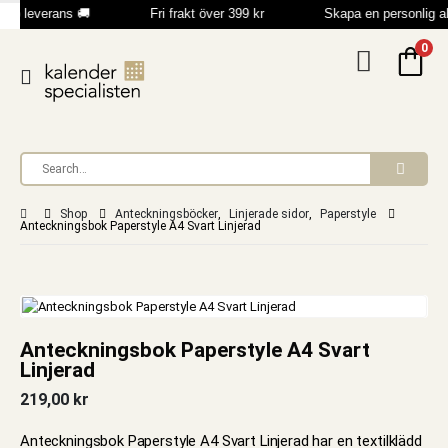
bb leverans 🚚
Fri frakt över 399 kr
Skapa en personlig 
0
Shop
Anteckningsböcker
,
Linjerade sidor
,
Paperstyle
Anteckningsbok Paperstyle A4 Svart Linjerad
Anteckningsbok Paperstyle A4 Svart
Linjerad
219,00
kr
Anteckningsbok Paperstyle A4 Svart Linjerad har en textilklädd