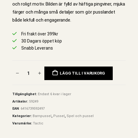
och roligt motiv. Bilden är fylld av häftiga pingviner, mjuka
färger och många små detaljer som gör pusslandet
både lekfull och engagerande.
Fri frakt över 399kr
30 Dagars öppet köp
Snabb Leverans
LÄGG TILL I VARUKORG
Tillgänglighet:
Endast 6 kvar i lager
Artikelnr:
59249
EAN
:
6416739592497
Kategorier:
Barnpussel
,
Pussel
,
Spel och pussel
Varumärke:
Tactic