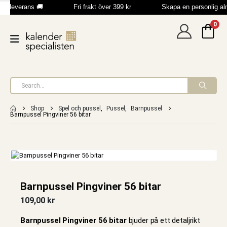
b leverans 🚚
Fri frakt över 399 kr
Skapa en personlig a
0
Shop
Spel och pussel
,
Pussel
,
Barnpussel
Barnpussel Pingviner 56 bitar
Barnpussel Pingviner 56 bitar
109,00
kr
Barnpussel Pingviner 56 bitar
bjuder på ett detaljrikt