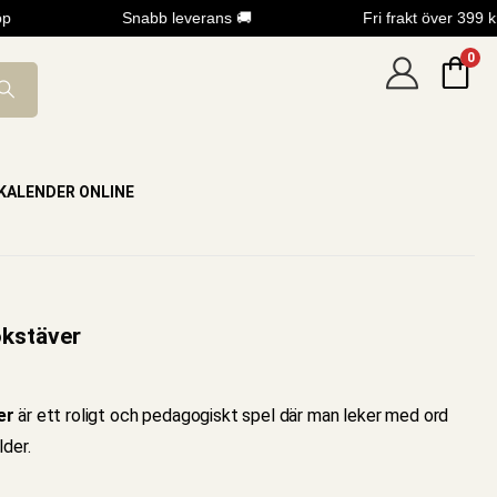
Snabb leverans 🚚
Fri frakt över 399 kr
0
KALENDER ONLINE
okstäver
er
är ett roligt och pedagogiskt spel där man leker med ord
lder.