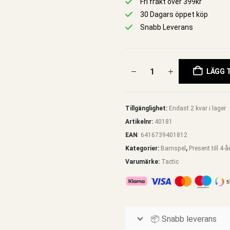
Fri frakt över 399kr
30 Dagars öppet köp
Snabb Leverans
LÄGG T
Tillgänglighet:
Endast 2 kvar i lager
Artikelnr:
40181
EAN
:
6416739401812
Kategorier:
Barnspel
,
Present till 4-å
Varumärke:
Tactic
📦 Snabb leverans