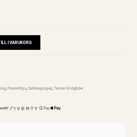
ILL I VARUKORG
ring
,
Presenttips
,
Sällskapsspel
,
Teman & högtider