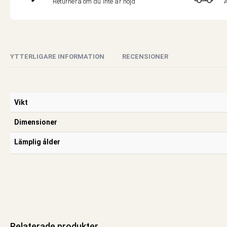
A
Returnera om du inte är nöjd
YTTERLIGARE INFORMATION
RECENSIONER
Vikt
Dimensioner
Lämplig ålder
Relaterade produkter