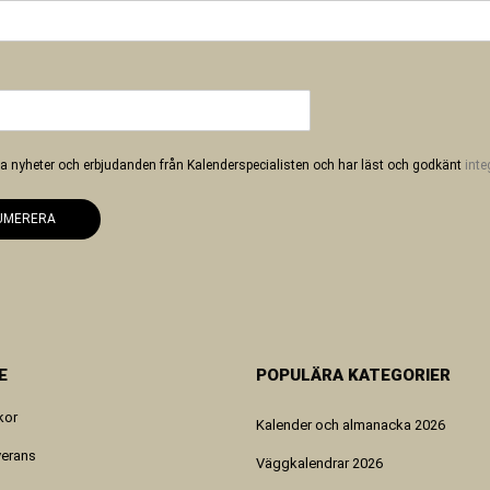
 ha nyheter och erbjudanden från Kalenderspecialisten och har läst och godkänt
inte
UMERERA
E
POPULÄRA KATEGORIER
kor
Kalender och almanacka 2026
verans
Väggkalendrar 2026