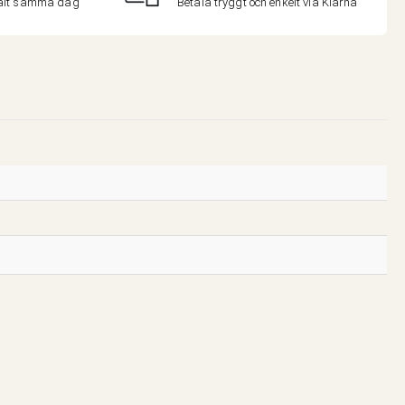
malt samma dag
Betala tryggt och enkelt via Klarna