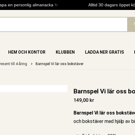
a en personlig almanacka ✨
Alltid 30 dagars öppet köp
HEM OCH KONTOR
KLUBBEN
LADDA NER GRATIS
resent till 4-åring
Barnspel Vi lär oss bokstäver
Barnspel Vi lär oss b
149,00
kr
Barnspel Vi lär oss bokstäv
och bokstäver med hjälp av bi