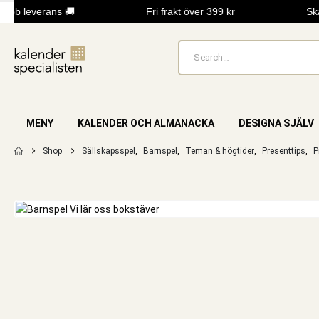
bb leverans 🚚
Fri frakt över 399 kr
Skap
MENY
KALENDER OCH ALMANACKA
DESIGNA SJÄLV
Shop
Sällskapsspel
,
Barnspel
,
Teman & högtider
,
Presenttips
,
P