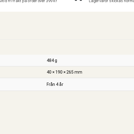
lltid fri frakt på order över 399 kr
Lagervaror skickas nor
484 g
40 × 190 × 265 mm
Från 4 år