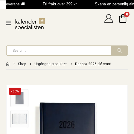
b leverans 🚚
Fri frakt över 399 kr
Skapa en personlig al
0
Shop
Utgångna produkter
Dagbok 2026 blå svart
-30%