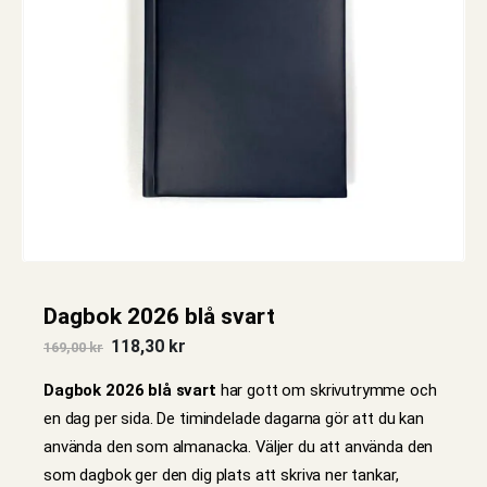
Dagbok 2026 blå svart
Det
Det
118,30
kr
169,00
kr
ursprungliga
nuvarande
priset
priset
Dagbok 2026 blå svart
har gott om skrivutrymme och
var:
är:
169,00 kr.
118,30 kr.
en dag per sida. De timindelade dagarna gör att du kan
använda den som almanacka. Väljer du att använda den
som dagbok ger den dig plats att skriva ner tankar,