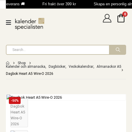
b leverans 🚚
Fri frakt över 399 kr
Skapa en personlig al
0
Shop
Kalender och almanacka
,
Dagböcker
,
Veckokalendrar
,
Almanackor A5
Dagbok Heart A5 Wire-O 2026
-50%