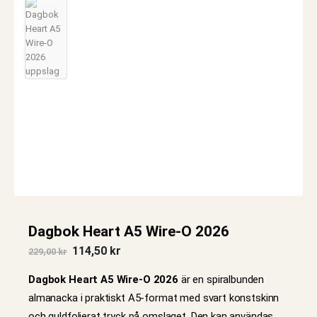
Dagbok Heart A5 Wire-O 2026
Det
Det
114,50
kr
229,00
kr
ursprungliga
nuvarande
priset
priset
Dagbok Heart A5 Wire-O 2026
är en spiralbunden
var:
är:
229,00 kr.
114,50 kr.
almanacka i praktiskt A5-format med svart konstskinn
och guldfolierat tryck på omslaget. Den kan användas