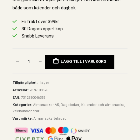
både som kalender och dagbok.
Fri frakt över 399kr
30 Dagars öppet köp
Snabb Leverans
LÄGG TILL I VARUKORG
Tillgänglighet:
I lager
Artikelnr:
2876108626
EAN
:
7312880046355
Kategorier:
Almanackor A5
,
Dagböcker
,
Kalender och almanacka
,
Veckokalendrar
Varumärke:
Almanacksförlaget