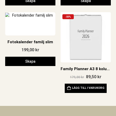
Skapa
Skapa
-50%
Fotokalender familj slim
199,00
kr
Skapa
Family Planner A3 8 kolumner 2026
Det
Det
89,50
kr
179,00
kr
ursprungliga
nuvara
priset
priset
LÄGG TILL I VARUKORG
var:
är:
179,00 kr.
89,50 kr