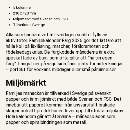
5 kolumner
210 x 420 mm
Miljömärkt med Svanen och FSC
Tillverkad i Sverige
Alla som har barn vet att vardagen snabbt fylls av
aktiviteter.
Familjekalender
Färg 2026 gör det lättare att
hålla koll på läxläsning, matcher, föräldramöten och
födelsedagskalas. De färgkodade månaderna är extra
uppskattade av barn, som ofta gillar att ”ha sin egen
färg”. Längst ner på varje sida finns plats för anteckningar
– perfekt för veckans middagar eller små påminnelser.
Miljömärkt
Familjealmanackan
är tillverkad i Sverige på svenskt
papper och är miljömärkt med både Svanen och FSC. Det
innebär att pappret kommer från ansvarsfullt brukade
skogar och att produktionen lever upp till strikta miljökrav.
Hela
kalendern
går att återvinna – månadsbladen som
papper och spiralbindningen som metall.