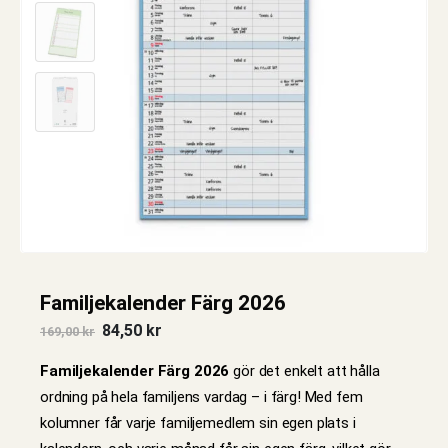
Familjekalender Färg 2026
Det
Det
84,50
kr
169,00
kr
ursprungliga
nuvarande
priset
priset
Familjekalender Färg 2026
gör det enkelt att hålla
var:
är:
169,00 kr.
84,50 kr.
ordning på hela familjens vardag – i färg! Med fem
kolumner får varje familjemedlem sin egen plats i