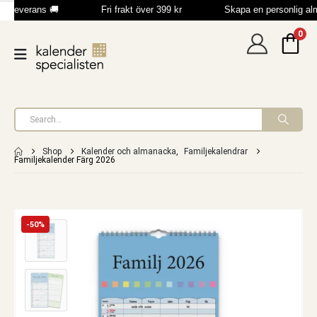
b leverans 🚚
Fri frakt över 399 kr
Skapa en personlig al
0
Shop
Kalender och almanacka
,
Familjekalendrar
Familjekalender Färg 2026
-50%