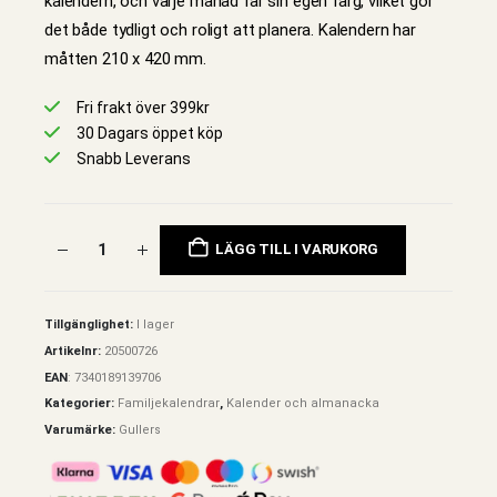
kalendern, och varje månad får sin egen färg, vilket gör
det både tydligt och roligt att planera. Kalendern har
måtten 210 x 420 mm.
Fri frakt över 399kr
30 Dagars öppet köp
Snabb Leverans
LÄGG TILL I VARUKORG
Tillgänglighet:
I lager
Artikelnr:
20500726
EAN
:
7340189139706
Kategorier:
Familjekalendrar
,
Kalender och almanacka
Varumärke:
Gullers