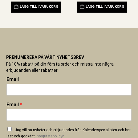
priset
priset
LÄGG TILL I VARUKORG
LÄGG TILL I VARUKORG
var:
är:
159,00 kr.
79,50 kr.
PRENUMERERA PÅ VÅRT NYHETSBREV
Få 10% rabatt på din första order och missa inte några
erbjudanden eller rabatter
Email
Email
*
Jag vill ha nyheter och erbjudanden från Kalenderspecialisten och har
läst och godkänt
integritetspolicyn