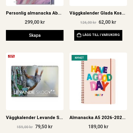
Personlig almanacka Abstrakt rosa
Väggkalender Glada Kossan 2026
Det
Det
299,00
kr
62,00
kr
124,00
kr
ursprungliga
nuvara
priset
priset
Skapa
LÄGG TILL I VARUKORG
var:
är:
124,00 kr.
62,00 kr
-50%
NYHET
Väggkalender Levande Skog 2026
Almanacka A5 2026-2027 Good day 18 mån
Det
Det
79,50
kr
189,00
kr
159,00
kr
ursprungliga
nuvarande