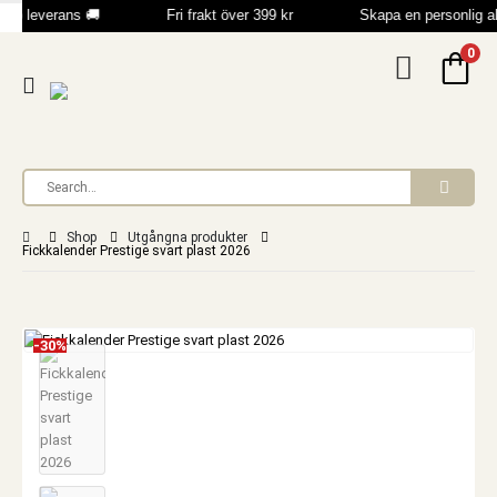
bb leverans 🚚
Fri frakt över 399 kr
Skapa en personlig 
0
Shop
Utgångna produkter
Fickkalender Prestige svart plast 2026
-30%