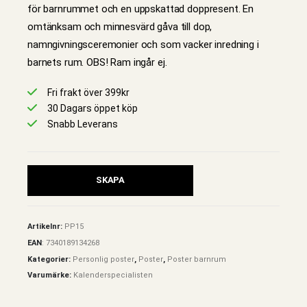
för barnrummet och en uppskattad doppresent. En
omtänksam och minnesvärd gåva till dop,
namngivningsceremonier och som vacker inredning i
barnets rum. OBS! Ram ingår ej.
Fri frakt över 399kr
30 Dagars öppet köp
Snabb Leverans
SKAPA
Artikelnr:
PP15
EAN
:
7340189134268
Kategorier:
Personlig poster
,
Poster
,
Poster barnrum
Varumärke:
Kalenderspecialisten