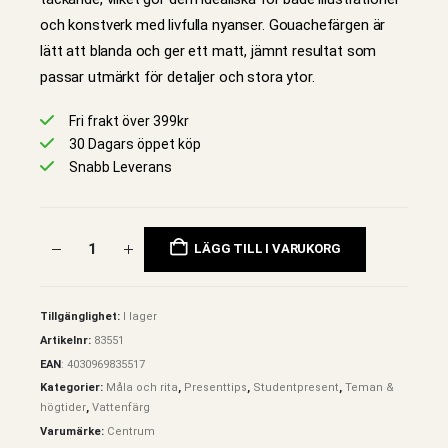
och konstverk med livfulla nyanser. Gouachefärgen är
lätt att blanda och ger ett matt, jämnt resultat som
passar utmärkt för detaljer och stora ytor.
Fri frakt över 399kr
30 Dagars öppet köp
Snabb Leverans
LÄGG TILL I VARUKORG
Tillgänglighet:
I lager
Artikelnr:
83551
EAN
:
4030969835517
Kategorier:
Måla och rita
,
Presenttips
,
Studentpresent
,
Teman &
högtider
,
Vattenfärg
Varumärke:
Centrum