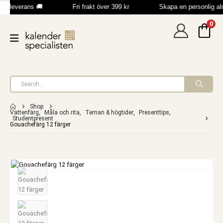
b leverans 🚚
Fri frakt över 399 kr
Skapa en personlig a
0
Shop
Vattenfärg
,
Måla och rita
,
Teman & högtider
,
Presenttips
,
Studentpresent
Gouachefärg 12 färger