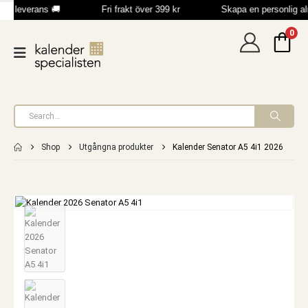
bb leverans 🚚
Fri frakt över 399 kr
Skapa en personlig a
0
Shop
Utgångna produkter
Kalender Senator A5 4i1 2026