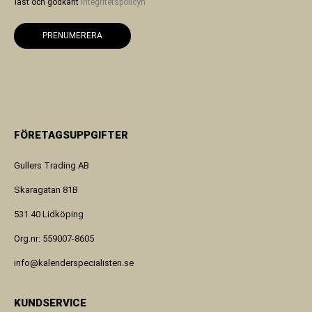
läst och godkänt
integritetspolicyn
PRENUMERERA
FÖRETAGSUPPGIFTER
Gullers Trading AB
Skaragatan 81B
531 40 Lidköping
Org.nr: 559007-8605
info@kalenderspecialisten.se
KUNDSERVICE