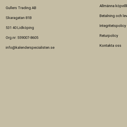
Allmänna köpvill
Gullers Trading AB
Betalning och le
Skaragatan 81B
Integritetspolicy
531 40 Lidköping
Returpolicy
Org.nr: 559007-8605
Kontakta oss
info@kalenderspecialisten.se