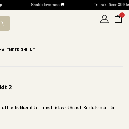
Snabb leverans 🚚
Fri frakt över 399 kr
0
KALENDER ONLINE
ldt 2
r ett sofistikerat kort med tidlös skönhet. Kortets mått är