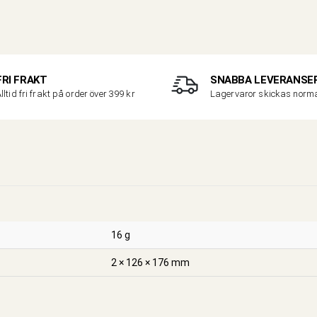
FRI FRAKT
SNABBA LEVERANSE
lltid fri frakt på order över 399 kr
Lagervaror skickas nor
16 g
2 × 126 × 176 mm