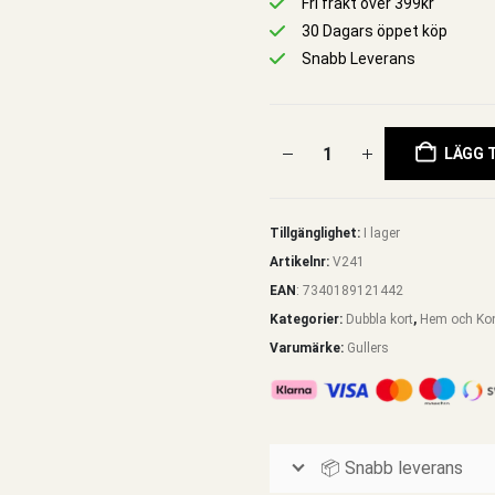
Fri frakt över 399kr
30 Dagars öppet köp
Snabb Leverans
LÄGG T
Tillgänglighet:
I lager
Artikelnr:
V241
EAN
:
7340189121442
Kategorier:
Dubbla kort
,
Hem och Ko
Varumärke:
Gullers
📦 Snabb leverans