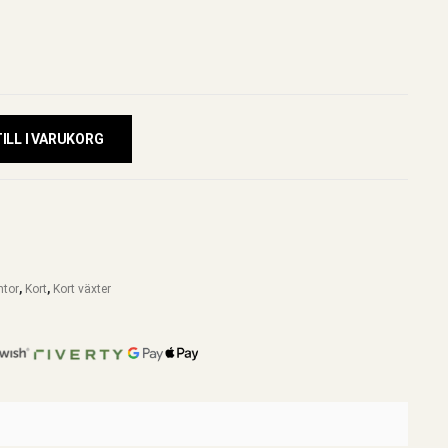
ILL I VARUKORG
ntor
,
Kort
,
Kort växter