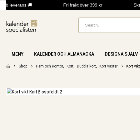
bb leverans 🚚
Fri frakt över 399 kr
Skap
MENY
KALENDER OCH ALMANACKA
DESIGNA SJÄLV
Shop
Hem och Kontor
,
Kort
,
Dubbla kort
,
Kort växter
Kort vik