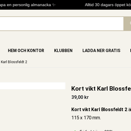
a en personlig almanacka ✨
Alltid 30 dagars öppet köp
HEM OCH KONTOR
KLUBBEN
LADDA NER GRATIS
t Karl Blossfeldt 2
Kort vikt Karl Blossfe
39,00
kr
Kort vikt Karl Blossfeldt 2
ä
115 x 170 mm.