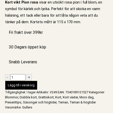
Kort vikt Pion rosa
visar en utsökt rosa pion i full blom, en
symbol för kärlek och lycka. Perfekt för att skicka en varm
hälsning, ett tack eller bara för att låta någon veta att du
tänker på dem. Kortets mått är 115 x 170 mm.
Fri frakt över 399kr
30 Dagars öppet köp
Snabb Leverans
-
+
Lägg till i varukorg
Tillgänglighet:
I lager
Artikelnr:
V249
EAN
:
7340189121527
Kategorier:
Blommor
,
Dubbla kort
,
Grattiskort
,
Kort
,
Kort växter
,
Mors dag
,
Presenttips
,
Säsonger och högtider
,
Teman
,
Teman & högtider
Varumärke:
Gullers