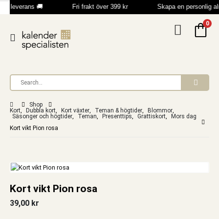
bb leverans 🚚
Fri frakt över 399 kr
Skapa en personlig a
0
Shop
Kort
,
Dubbla kort
,
Kort växter
,
Teman & högtider
,
Blommor
,
Säsonger och högtider
,
Teman
,
Presenttips
,
Grattiskort
,
Mors dag
Kort vikt Pion rosa
Kort vikt Pion rosa
39,00
kr