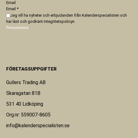
Email
Email
*
Jag vill ha nyheter och erbjudanden från Kalenderspecialisten och
har läst och godkänt
integritetspolicyn
Prenumerera
FÖRETAGSUPPGIFTER
Gullers Trading AB
Skaragatan 81B
531 40 Lidköping
Org.nr: 559007-8605
info@kalenderspecialisten.se