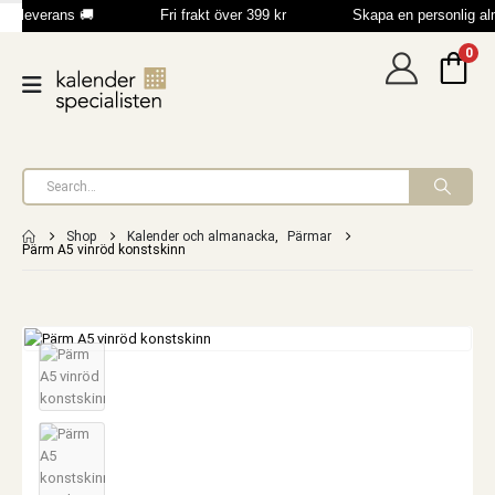
b leverans 🚚
Fri frakt över 399 kr
Skapa en personlig a
0
Shop
Kalender och almanacka
,
Pärmar
Pärm A5 vinröd konstskinn