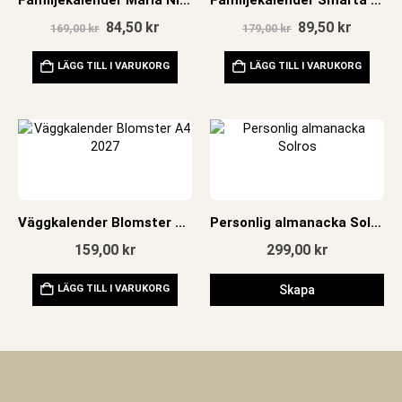
Familjekalender Maria Nilsson Thore 2026
Familjekalender Smarta Familjen 2026
Det
Det
Det
Det
84,50
kr
89,50
kr
169,00
kr
179,00
kr
ursprungliga
nuvarande
ursprungliga
nuvara
priset
priset
priset
priset
LÄGG TILL I VARUKORG
LÄGG TILL I VARUKORG
var:
är:
var:
är:
169,00 kr.
84,50 kr.
179,00 kr.
89,50 kr
Väggkalender Blomster A4 2027
Personlig almanacka Solros
159,00
kr
299,00
kr
LÄGG TILL I VARUKORG
Skapa