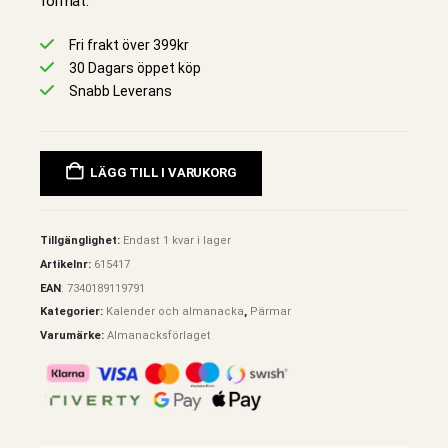
format.
Fri frakt över 399kr
30 Dagars öppet köp
Snabb Leverans
LÄGG TILL I VARUKORG
Tillgänglighet:
Endast 1 kvar i lager
Artikelnr:
615417
EAN
:
7340189119791
Kategorier:
Kalender och almanacka
,
Pärmar
Varumärke:
Almanacksförlaget