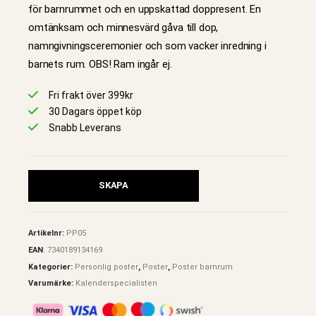
för barnrummet och en uppskattad doppresent. En
omtänksam och minnesvärd gåva till dop,
namngivningsceremonier och som vacker inredning i
barnets rum. OBS! Ram ingår ej.
Fri frakt över 399kr
30 Dagars öppet köp
Snabb Leverans
SKAPA
Artikelnr:
PP05
EAN
:
7340189134169
Kategorier:
Personlig poster
,
Poster
,
Poster barnrum
Varumärke:
Kalenderspecialisten