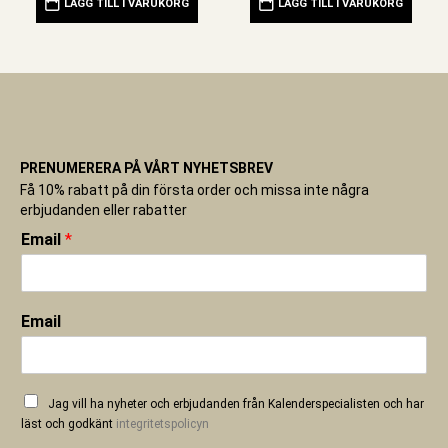
LÄGG TILL I VARUKORG
LÄGG TILL I VARUKORG
PRENUMERERA PÅ VÅRT NYHETSBREV
Få 10% rabatt på din första order och missa inte några
erbjudanden eller rabatter
Email
*
Email
Jag vill ha nyheter och erbjudanden från Kalenderspecialisten och har
läst och godkänt
integritetspolicyn