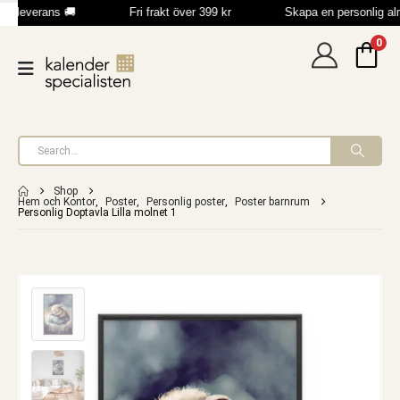
b leverans 🚚
Fri frakt över 399 kr
Skapa en personlig a
0
Shop
Hem och Kontor
,
Poster
,
Personlig poster
,
Poster barnrum
Personlig Doptavla Lilla molnet 1