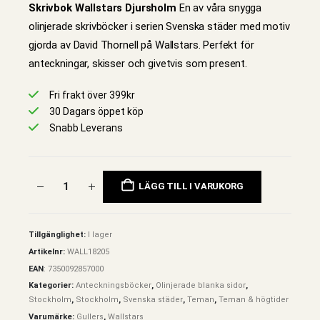
Skrivbok Wallstars Djursholm
En av våra snygga
olinjerade skrivböcker i serien Svenska städer med motiv
gjorda av David Thornell på Wallstars. Perfekt för
anteckningar, skisser och givetvis som present.
Fri frakt över 399kr
30 Dagars öppet köp
Snabb Leverans
LÄGG TILL I VARUKORG
Tillgänglighet:
I lager
Artikelnr:
WALL18205
EAN
:
7350092857000
Kategorier:
Anteckningsböcker
,
Olinjerade blanka sidor
,
Stockholm
,
Stockholm
,
Svenska städer
,
Teman
,
Teman & högtider
Varumärke:
Gullers
,
Wallstars