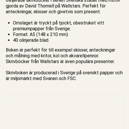
olinjerade skrivböcker
i serien
Svenska städer
med motiv
gjorda av David Thornell på Wallstars. Perfekt för
anteckningar, skisser och givetvis som present.
Omslaget är tryckt på tjockt, obestruket vitt
premiumpapper från Sverige.
Format: A5 (148 x 210 mm).
40 olinjerade blad.
Boken är perfekt för till exempel skisser, anteckningar
och målning med kritor, kol och akvarellpennor.
Skrivböcker från Wallstars är även populära presenter.
Skrivboken
är producerad i Sverige på svenskt papper och
är miljömärkt med Svanen och FSC.