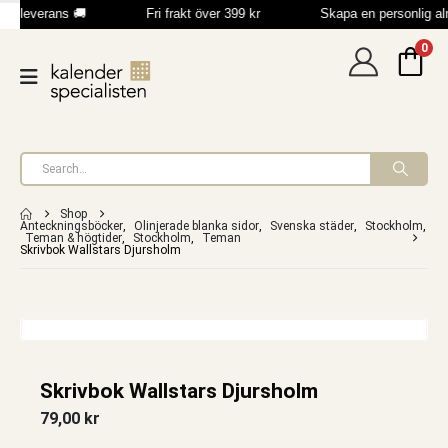
bb leverans 🚚
Fri frakt över 399 kr
Skapa en personlig a
0
Shop
Anteckningsböcker
,
Olinjerade blanka sidor
,
Svenska städer
,
Stockholm
,
Teman & högtider
,
Stockholm
,
Teman
Skrivbok Wallstars Djursholm
Skrivbok Wallstars Djursholm
79,00
kr