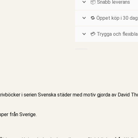
📦 Snabb leverans
🔁 Öppet köp i 30 dag
💳 Trygga och flexibla
krivböcker
i serien
Svenska städer
med motiv gjorda av David Thor
per från Sverige.