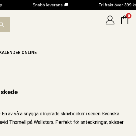
Snabb leverans 🚚
Fri frakt över 399 kr
0
KALENDER ONLINE
nskede
e
En av våra snygga olinjerade skrivböcker i serien Svenska
vid Thornell på Wallstars. Perfekt för anteckningar, skisser