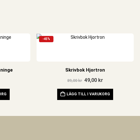
-45%
aninge
Skrivbok Hjortron
Det
Det
49,00
kr
89,00
kr
ursprungliga
nuvarande
priset
priset
KORG
LÄGG TILL I VARUKORG
var:
är:
89,00 kr.
49,00 kr.