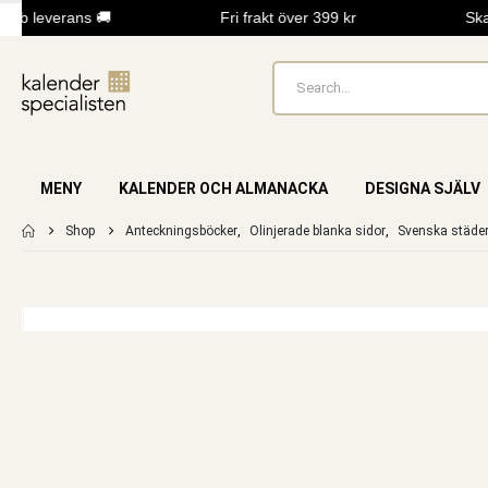
bb leverans 🚚
Fri frakt över 399 kr
Skap
MENY
KALENDER OCH ALMANACKA
DESIGNA SJÄLV
Shop
Anteckningsböcker
,
Olinjerade blanka sidor
,
Svenska städe