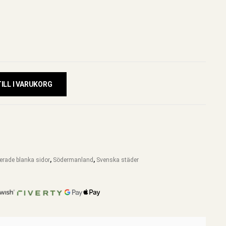
ILL I VARUKORG
jerade blanka sidor
,
Södermanland
,
Svenska städer