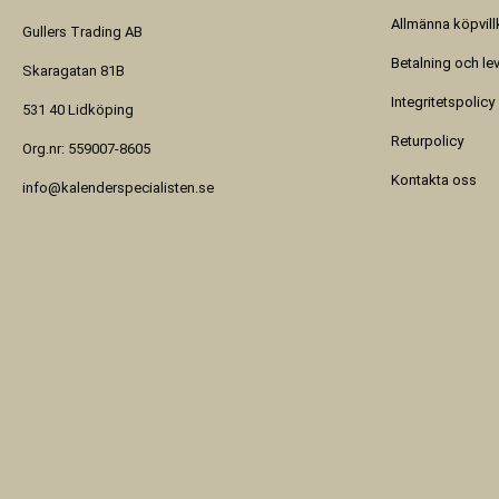
Allmänna köpvill
Gullers Trading AB
Betalning och le
Skaragatan 81B
Integritetspolicy
531 40 Lidköping
Returpolicy
Org.nr: 559007-8605
Kontakta oss
info@kalenderspecialisten.se