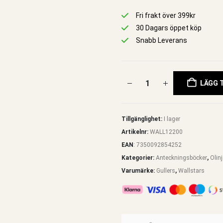
Fri frakt över 399kr
30 Dagars öppet köp
Snabb Leverans
LÄGG T
Tillgänglighet:
I lager
Artikelnr:
WALL12200
EAN
:
7350092854252
Kategorier:
Anteckningsböcker
,
Olin
Varumärke:
Gullers
,
Wallstars