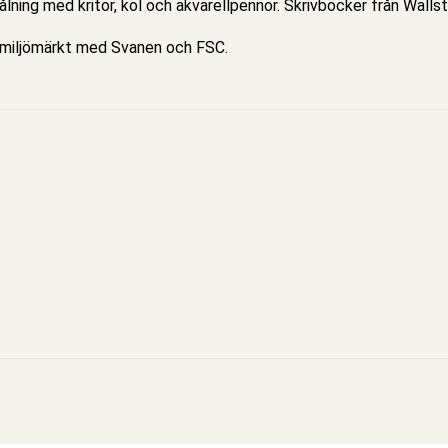
lning med kritor, kol och akvarellpennor. Skrivböcker från Walls
r miljömärkt med Svanen och FSC.