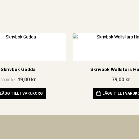
Skrivbok Gädda
Skrivbok Wallstars H
Det
Det
49,00
kr
79,00
kr
89,00
kr
ursprungliga
nuvarande
priset
priset
LÄGG TILL I VARUKORG
var:
är:
LÄGG TILL I VARU
89,00 kr.
49,00 kr.