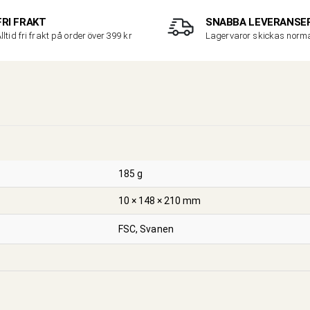
FRI FRAKT
SNABBA LEVERANSE
lltid fri frakt på order över 399 kr
Lagervaror skickas nor
185 g
10 × 148 × 210 mm
FSC, Svanen