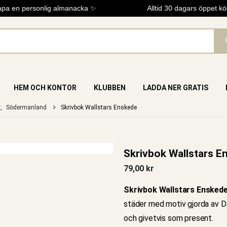
a en personlig almanacka ✨
Alltid 30 dagars öppet köp
HEM OCH KONTOR
KLUBBEN
LADDA NER GRATIS
r
,
Södermanland
Skrivbok Wallstars Enskede
Skrivbok Wallstars E
79,00
kr
Skrivbok Wallstars Ensked
städer med motiv gjorda av Da
och givetvis som present.