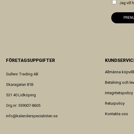
Jag vill
PREN
FÖRETAGSUPPGIFTER
KUNDSERVIC
Allmänna köpvill
Gullers Trading AB
Betalning och le
Skaragatan 81B
Integritetspolicy
531 40 Lidköping
Returpolicy
Org.nr: 559007-8605
Kontakta oss
info@kalenderspecialisten.se