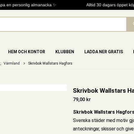
a en personlig almanacka ✨
Alltid 30 dagars öppet köp
HEM OCH KONTOR
KLUBBEN
LADDA NER GRATIS
r
,
Värmland
Skrivbok Wallstars Hagfors
Skrivbok Wallstars H
79,00
kr
Skrivbok Wallstars Hagfor
Svenska städer med motiv gjor
anteckningar, skisser och giv