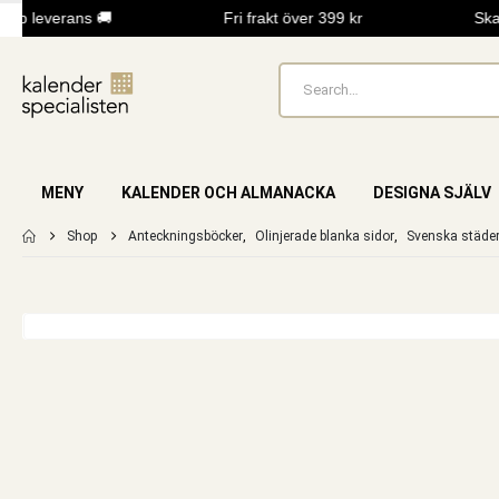
b leverans 🚚
Fri frakt över 399 kr
Skap
MENY
KALENDER OCH ALMANACKA
DESIGNA SJÄLV
Shop
Anteckningsböcker
,
Olinjerade blanka sidor
,
Svenska städe