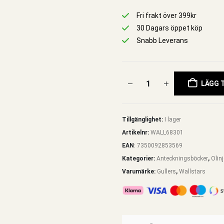
Fri frakt över 399kr
30 Dagars öppet köp
Snabb Leverans
LÄGG T
Tillgänglighet:
I lager
Artikelnr:
WALL68301
EAN
:
7350092853569
Kategorier:
Anteckningsböcker
,
Olin
Varumärke:
Gullers
,
Wallstars