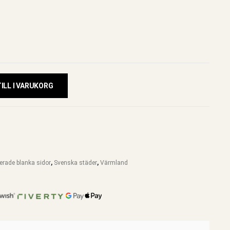
ILL I VARUKORG
jerade blanka sidor
,
Svenska städer
,
Värmland