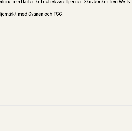
lning med kritor, kol och akvarellpennor. Skrivböcker från Walls
miljömärkt med Svanen och FSC.