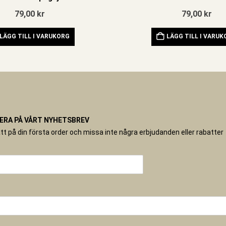
79,00
kr
79,00
kr
LÄGG TILL I VARUKORG
LÄGG TILL I VARU
RA PÅ VÅRT NYHETSBREV
tt på din första order och missa inte några erbjudanden eller rabatter