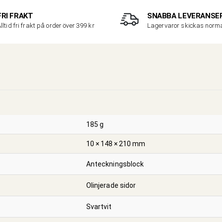
FRI FRAKT
SNABBA LEVERANSE
lltid fri frakt på order över 399 kr
Lagervaror skickas nor
185 g
10 × 148 × 210 mm
Anteckningsblock
Olinjerade sidor
Svartvit