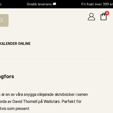
Snabb leverans 🚚
Fri frakt över 399 kr
0
KALENDER ONLINE
agfors
s
är en av våra snygga olinjerade skrivböcker i serien
da av David Thornell på Wallstars. Perfekt för
etvis som present.