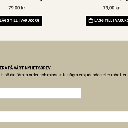
79,00
kr
79,00
kr
LÄGG TILL I VARUKORG
LÄGG TILL I VARU
RA PÅ VÅRT NYHETSBREV
tt på din första order och missa inte några erbjudanden eller rabatter