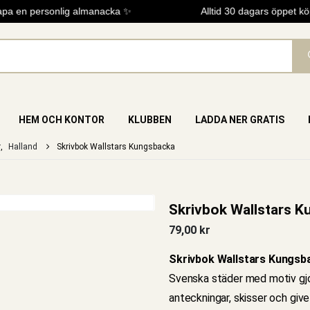
a en personlig almanacka ✨
Alltid 30 dagars öppet köp
HEM OCH KONTOR
KLUBBEN
LADDA NER GRATIS
r
,
Halland
Skrivbok Wallstars Kungsbacka
Skrivbok Wallstars 
79,00
kr
Skrivbok Wallstars Kungsb
Svenska städer med motiv gjor
anteckningar, skisser och giv