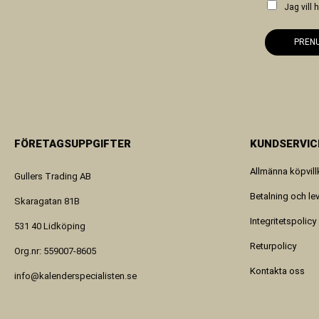
Jag vill
PREN
FÖRETAGSUPPGIFTER
KUNDSERVIC
Allmänna köpvill
Gullers Trading AB
Betalning och le
Skaragatan 81B
Integritetspolicy
531 40 Lidköping
Returpolicy
Org.nr: 559007-8605
Kontakta oss
info@kalenderspecialisten.se