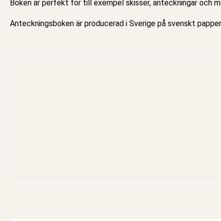
Boken är perfekt för till exempel skisser, anteckningar och må
Anteckningsboken
är producerad i Sverige på svenskt pappe