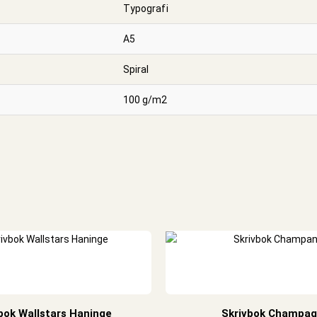
Typografi
A5
Spiral
100 g/m2
bok Wallstars Haninge
Skrivbok Champa