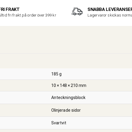
FRI FRAKT
SNABBA LEVERANSE
lltid fri frakt på order över 399 kr
Lagervaror skickas nor
185 g
10 × 148 × 210 mm
Anteckningsblock
Olinjerade sidor
Svartvit