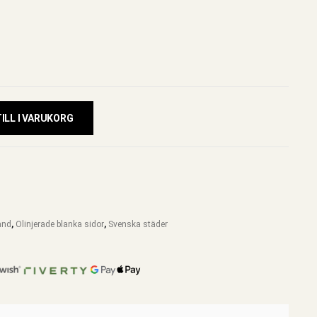
ILL I VARUKORG
and
,
Olinjerade blanka sidor
,
Svenska städer