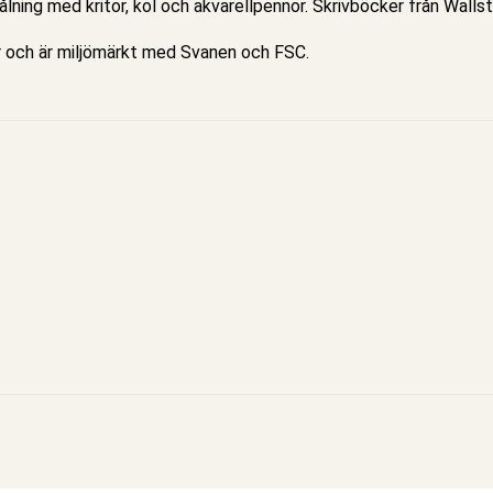
lning med kritor, kol och akvarellpennor. Skrivböcker från Walls
r och är miljömärkt med Svanen och FSC.