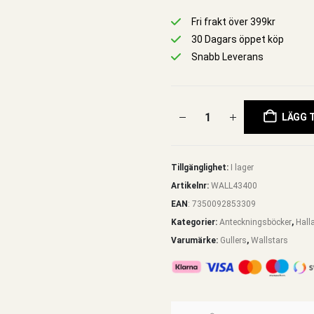
Fri frakt över 399kr
30 Dagars öppet köp
Snabb Leverans
LÄGG T
Tillgänglighet:
I lager
Artikelnr:
WALL43400
EAN
:
7350092853309
Kategorier:
Anteckningsböcker
,
Hall
Varumärke:
Gullers
,
Wallstars