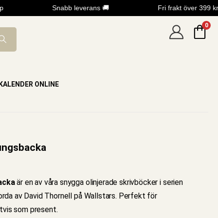
Snabb leverans 🚚
Fri frakt över 399 kr
0
KALENDER ONLINE
Kungsbacka
acka
är en av våra snygga olinjerade skrivböcker i serien
da av David Thornell på Wallstars. Perfekt för
etvis som present.