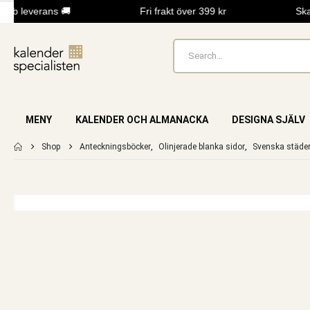
bb leverans 🚚
Fri frakt över 399 kr
Skap
MENY
KALENDER OCH ALMANACKA
DESIGNA SJÄLV
Shop
Anteckningsböcker
,
Olinjerade blanka sidor
,
Svenska städe