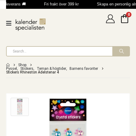
b leverans 🚚
Fri frakt över 399 kr
Skapa en personlig a
0
Shop
Pyssel
,
Stickers
,
Teman & högtider
,
Barnens favoriter
Stickers Rhineston Ädelstenar 4