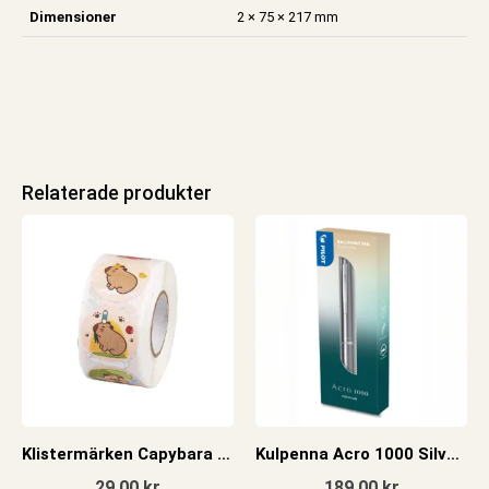
Dimensioner
2 × 75 × 217 mm
Relaterade produkter
Klistermärken Capybara rulle
Kulpenna Acro 1000 Silver med presentask
29,00
kr
189,00
kr