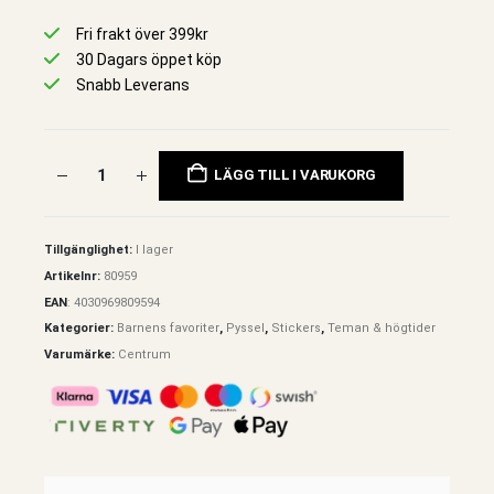
Fri frakt över 399kr
30 Dagars öppet köp
Snabb Leverans
LÄGG TILL I VARUKORG
Tillgänglighet:
I lager
Artikelnr:
80959
EAN
:
4030969809594
Kategorier:
Barnens favoriter
,
Pyssel
,
Stickers
,
Teman & högtider
Varumärke:
Centrum