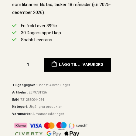
som liknar en filofax, täcker 18 månader (juli 2025-
december 2026).
Fri frakt över 399kr
30 Dagars öppet köp
Snabb Leverans
LÄGG TILL I VARUKORG
Tillgänglighet:
Endast 4 kvar i lager
Artikelnr:
2879781126
EAN
:
7312880044054
Kategori:
Utgångna produkter
Varumärke:
Almanacksförlaget