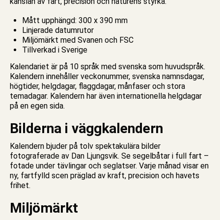
känslan av fart, precision och naturens styrka.
Mått upphängd: 300 x 390 mm
Linjerade datumrutor
Miljömärkt med Svanen och FSC
Tillverkad i Sverige
Kalendariet är på 10 språk med svenska som huvudspråk.
Kalendern innehåller veckonummer, svenska namnsdagar,
högtider, helgdagar, flaggdagar, månfaser och stora
temadagar. Kalendern har även internationella helgdagar
på en egen sida.
Bilderna i väggkalendern
Kalendern bjuder på tolv spektakulära bilder
fotograferade av Dan Ljungsvik. Se segelbåtar i full fart –
fotade under tävlingar och seglatser. Varje månad visar en
ny, fartfylld scen präglad av kraft, precision och havets
frihet.
Miljömärkt