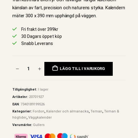
känslan av fart, precision och naturens styrka. Kalendern
mäter 300 x 390 mm upphängd på väggen.
Fri frakt över 399kr
30 Dagars öppet köp
Snabb Leverans
LÄGG TILL I VARUKORG
Tillgänglighet:
I lager
Artikelnr:
20701927
EAN
:
7340189199526
Kategorier:
Fordon
,
Kalender och almanacka
,
Teman
,
Teman &
högtider
,
Väggkalender
Varumärke:
Gullers