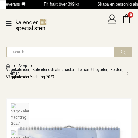
b leverans 🚚
Fri frakt över 399 kr
Skapa en personlig al
0
Shop
Väggkalender
,
Kalender och almanacka
,
Teman & högtider
,
Fordon
,
Teman
Väggkalender Yachting 2027