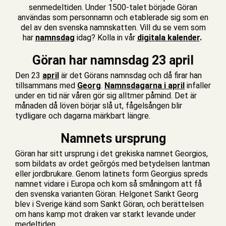
senmedeltiden. Under 1500-talet började Göran
användas som personnamn och etablerade sig som en
del av den svenska namnskatten. Vill du se vem som
har
namnsdag
idag? Kolla in vår
digitala kalender
.
Göran har namnsdag 23 april
Den 23
april
är det Görans namnsdag och då firar han
tillsammans med
Georg
.
Namnsdagarna i april
infaller
under en tid när våren gör sig alltmer påmind. Det är
månaden då löven börjar slå ut, fågelsången blir
tydligare och dagarna märkbart längre.
Namnets ursprung
Göran har sitt ursprung i det grekiska namnet Georgios,
som bildats av ordet geōrgós med betydelsen lantman
eller jordbrukare. Genom latinets form Georgius spreds
namnet vidare i Europa och kom så småningom att få
den svenska varianten Göran. Helgonet Sankt Georg
blev i Sverige känd som Sankt Göran, och berättelsen
om hans kamp mot draken var starkt levande under
medeltiden.