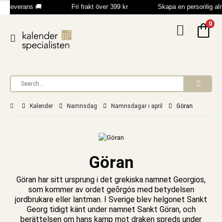
b leverans 🚚
Fri frakt över 399 kr
Skapa en personlig a
0
Kalender
Namnsdag
Namnsdagar i april
Göran
Göran
Göran har sitt ursprung i det grekiska namnet Georgios,
som kommer av ordet geōrgós med betydelsen
jordbrukare eller lantman. I Sverige blev helgonet Sankt
Georg tidigt känt under namnet Sankt Göran, och
berättelsen om hans kamp mot draken spreds under