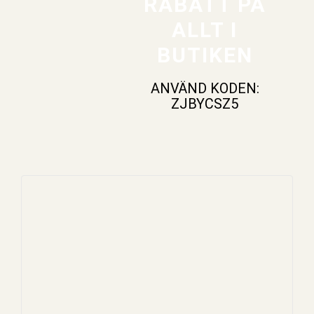
RABATT PÅ
ALLT I
BUTIKEN
ANVÄND KODEN:
ZJBYCSZ5