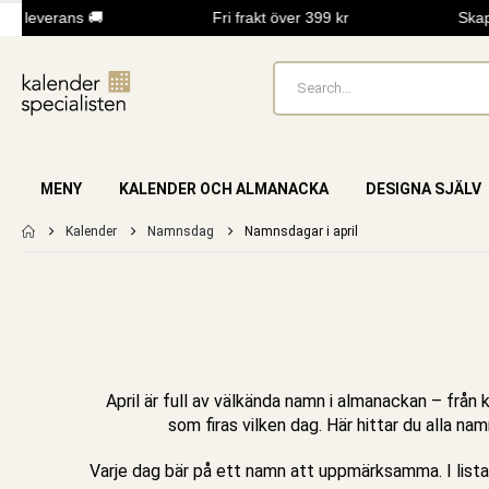
 leverans 🚚
Fri frakt över 399 kr
Skapa 
MENY
KALENDER OCH ALMANACKA
DESIGNA SJÄLV
Kalender
Namnsdag
Namnsdagar i april
April är full av välkända namn i almanackan – från 
som firas vilken dag. Här hittar du alla na
Varje dag bär på ett namn att uppmärksamma. I listan 