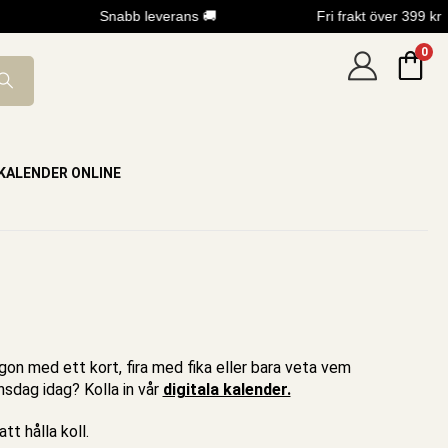
Snabb leverans 🚚
Fri frakt över 399 kr
0
KALENDER ONLINE
ågon med ett kort, fira med fika eller bara veta vem
nsdag idag? Kolla in vår
digitala kalender.
tt hålla koll.