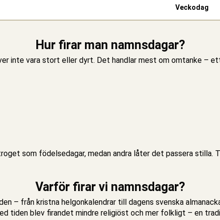
Vecko­dag
Hur firar man namnsdagar?
nte vara stort eller dyrt. Det handlar mest om omtanke – ett s
 troget som födelsedagar, medan andra låter det passera stilla. Tr
Varför firar vi namnsdagar?
iden – från kristna helgonkalendrar till dagens svenska almanacka.
 tiden blev firandet mindre religiöst och mer folkligt – en tra