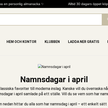
en personlig almanacka ✨
Alltid 30 dagars öppet köp
HEM OCH KONTOR
KLUBBEN
LADDA NER GRATIS
Namnsdagar i april
klassiska favoriter till moderna inslag. Kanske vill du överraska n
mnsdagar i april samlade på ett ställe. Vill du se vem som har nam
nedan hittar du alla som har namnsdag i april – ett enkelt sätt a