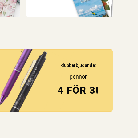
klubberbjudande:
pennor
4 FÖR 3!