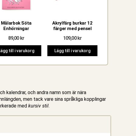
Målarbok Söta
Akrylfärg burkar 12
COLORPLAN
Enhörningar
färger med pensel
GREEN A4 
89,00
kr
109,00
kr
9,90
kr
ägg till i varukorg
Lägg till i varukorg
Lägg till i va
och kalendrar, och andra namn som är nära
mnlängden, men tack vare sina språkliga kopplingar
markerade med
kursiv stil
.