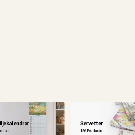
ljekalendrar
Servetter
oducts
186 Products