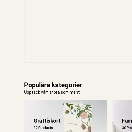
Populära kategorier
Upptäck vårt stora sortiment
Grattiskort
Fami
32 Products
30 Pr