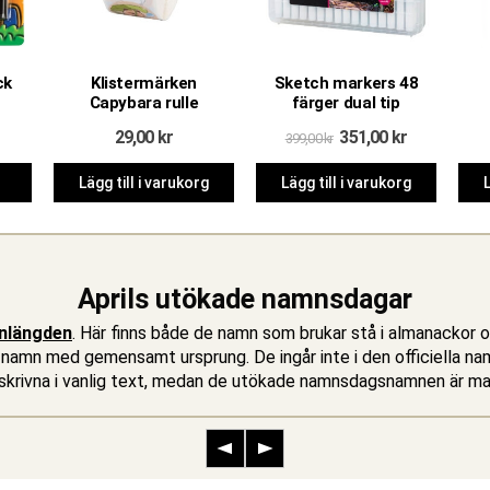
ck
Klistermärken
Sketch markers 48
Capybara rulle
färger dual tip
Det
Det
29,00
kr
351,00
kr
399,00
kr
ursprungliga
nuvarande
priset
priset
Lägg till i varukorg
Lägg till i varukorg
L
var:
är:
399,00 kr.
351,00 kr.
Aprils utökade namnsdagar
nlängden
. Här finns både de namn som brukar stå i almanackor 
r namn med gemensamt ursprung. De ingår inte i den officiella na
en skrivna i vanlig text, medan de utökade namnsdagsnamnen är 