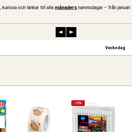
, kuriosa och länkar till alla
månaders
namnsdagar – från januari t
Vecko­dag
-12%