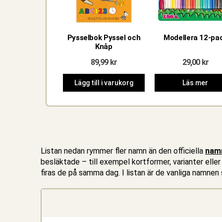
Pysselbok Pyssel och
Modellera 12-pa
Knåp
89,99
kr
29,00
kr
Lägg till i varukorg
Läs mer
Listan nedan rymmer fler namn än den officiella
nam
besläktade – till exempel kortformer, varianter elle
firas de på samma dag. I listan är de vanliga namn