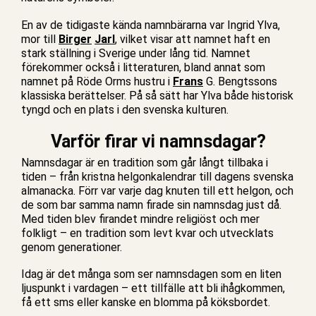
En av de tidigaste kända namnbärarna var Ingrid Ylva,
mor till
Birger
Jarl
, vilket visar att namnet haft en
stark ställning i Sverige under lång tid. Namnet
förekommer också i litteraturen, bland annat som
namnet på Röde Orms hustru i
Frans
G. Bengtssons
klassiska berättelser. På så sätt har Ylva både historisk
tyngd och en plats i den svenska kulturen.
Varför firar vi namnsdagar?
Namnsdagar är en tradition som går långt tillbaka i
tiden – från kristna helgonkalendrar till dagens svenska
almanacka. Förr var varje dag knuten till ett helgon, och
de som bar samma namn firade sin namnsdag just då.
Med tiden blev firandet mindre religiöst och mer
folkligt – en tradition som levt kvar och utvecklats
genom generationer.
Idag är det många som ser namnsdagen som en liten
ljuspunkt i vardagen – ett tillfälle att bli ihågkommen,
få ett sms eller kanske en blomma på köksbordet.