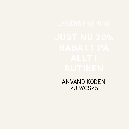
LAGERRENSNING
JUST NU 20%
RABATT PÅ
ALLT I
BUTIKEN
ANVÄND KODEN:
ZJBYCSZ5