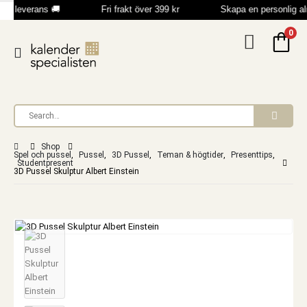
bb leverans 🚚
Fri frakt över 399 kr
Skapa en personlig a
0
Shop
Spel och pussel
,
Pussel
,
3D Pussel
,
Teman & högtider
,
Presenttips
,
Studentpresent
3D Pussel Skulptur Albert Einstein