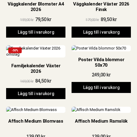
Väggkalender Blomster A4
Väggkalender Växter 2026
2026
Finsk
Det
Det
Det
Det
79,50
kr
89,50
kr
159,00
kr
179,00
kr
ursprungliga
nuvarande
ursprungliga
nuvarand
priset
priset
priset
priset
Lägg till i varukorg
Lägg till i varukorg
var:
är:
var:
är:
159,00 kr.
79,50 kr.
179,00 kr.
89,50 kr.
-50%
Poster Vilda blommor
50x70
Familjekalender Växter
2026
249,00
kr
Det
Det
84,50
kr
169,00
kr
ursprungliga
nuvarande
Lägg till i varukorg
priset
priset
Lägg till i varukorg
var:
är:
169,00 kr.
84,50 kr.
Affisch Medium Blomvass
Affisch Medium Ramslök
139,00
kr
139,00
kr