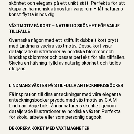
skönhet och elegans på ett unikt sätt. Perfekta för att
skapa en harmonisk atmosfär i varje rum – låt naturens
konst flytta in hos dig.
VÄXTMOTIV PÅ KORT – NATURLIG SKÖNHET FÖR VARJE
TILLFÄLLE
Överraska någon med ett stilfullt dubbelt
kort
prytt
med Lindmans vackra växtmotiv. Dessa kort visar
detaljerade illustrationer av nordiska blommor och
landskapsblommor och passar perfekt för alla tillfällen.
Skicka en hälsning fylld av naturlig skönhet och tidlös
elegans.
LINDMANS VÄXTER PÅ STILFULLA ANTECKNINGSBÖCKER
Få inspiration till dina anteckningar med våra eleganta
anteckningsböcker
prydda med växtmotiv av C.A.M.
Lindman. Varje bok fångar naturens skönhet genom
detaljerade illustrationer av nordiska växter. Perfekta
för skola, arbete eller som personlig dagbok.
DEKORERA KÖKET MED VÄXTMAGNETER