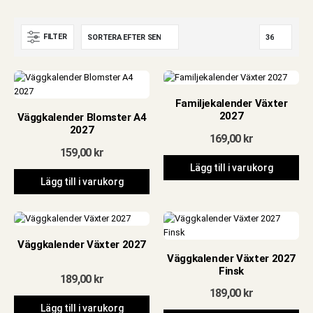
FILTER
Familjekalender Växter
2027
Väggkalender Blomster A4
2027
169,00
kr
159,00
kr
Lägg till i varukorg
Lägg till i varukorg
Väggkalender Växter 2027
e
Väggkalender Växter 2027
Finsk
189,00
kr
189,00
kr
Lägg till i varukorg