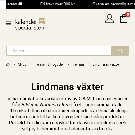
leverans 🚚
Fri frakt över 399 kr
Skapa en personlig alm
0
Shop
Teman & högtider
Teman
Lindmans växter
Lindmans växter
Vi har samlat alla vackra motiv av C.A.M. Lindmans växter
från
Bilder ur Nordens Flora
på ett och samma ställe.
Utforska tidlösa illustrationer skapade av denna skickliga
botaniker och hitta dina favoriter bland våra produkter.
Perfekt för dig som uppskattar klassisk naturkonst och
vill pryda hemmet med eleganta växtmotiv.