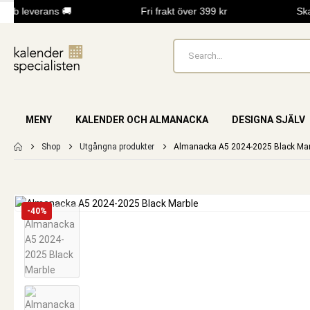
bb leverans 🚚
Fri frakt över 399 kr
Skap
MENY
KALENDER OCH ALMANACKA
DESIGNA SJÄLV
Shop
Utgångna produkter
Almanacka A5 2024-2025 Black Mar
-40%