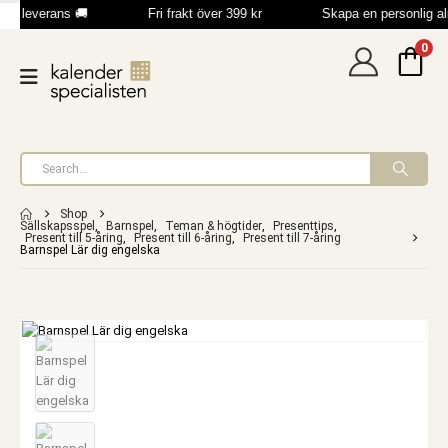
bb leverans 🚚
Fri frakt över 399 kr
Skapa en personlig a
0
Shop
Sällskapsspel
,
Barnspel
,
Teman & högtider
,
Presenttips
,
Present till 5-åring
,
Present till 6-åring
,
Present till 7-åring
Barnspel Lär dig engelska