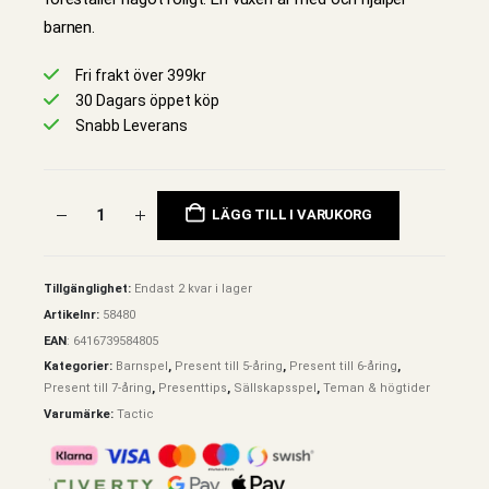
barnen.
Fri frakt över 399kr
30 Dagars öppet köp
Snabb Leverans
LÄGG TILL I VARUKORG
Tillgänglighet:
Endast 2 kvar i lager
Artikelnr:
58480
EAN
:
6416739584805
Kategorier:
Barnspel
,
Present till 5-åring
,
Present till 6-åring
,
Present till 7-åring
,
Presenttips
,
Sällskapsspel
,
Teman & högtider
Varumärke:
Tactic