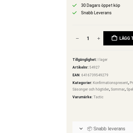
30 Dagars öppet köp
Snabb Leverans
LÄGG T
Tillgänglighet:
I lager
Artikelnr:
54927
EAN
:
6416739549279
Kategorier:
Konfirmationspresent
,
Pr
Säsonger och högtider
,
Sommar
,
Spe
Varumärke:
Tactic
📦 Snabb leverans