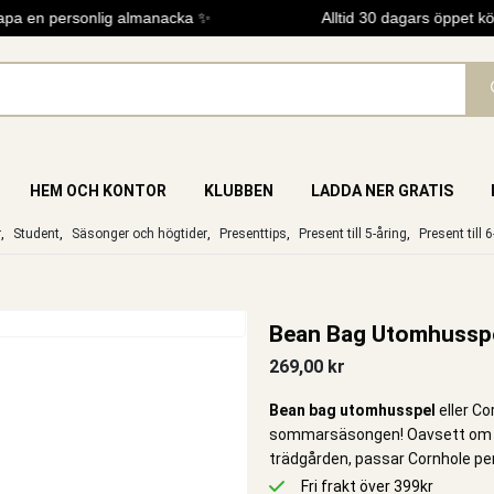
a en personlig almanacka ✨
Alltid 30 dagars öppet köp
HEM OCH KONTOR
KLUBBEN
LADDA NER GRATIS
r
,
Student
,
Säsonger och högtider
,
Presenttips
,
Present till 5-åring
,
Present till 
Bean Bag Utomhussp
269,00
kr
Bean bag utomhusspel
eller Co
sommarsäsongen! Oavsett om du ä
trädgården, passar Cornhole perfe
Fri frakt över 399kr