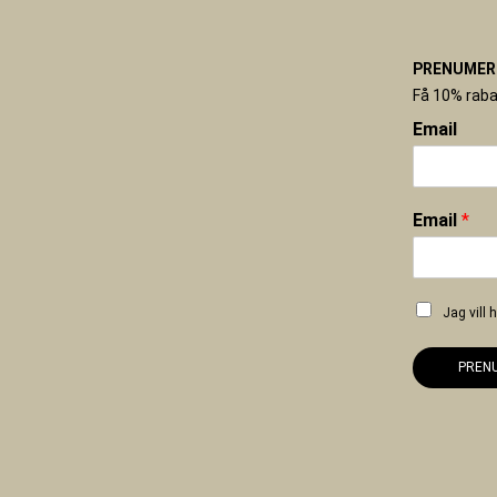
PRENUMERE
Få 10% raba
Email
Email
*
Jag vill
PREN