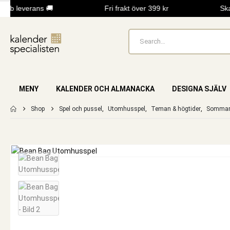
bb leverans 🚚
Fri frakt över 399 kr
Skap
MENY
KALENDER OCH ALMANACKA
DESIGNA SJÄLV
Shop
Spel och pussel
,
Utomhusspel
,
Teman & högtider
,
Somma