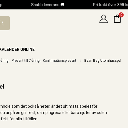
Snabb leverans 🚚
Fri frakt över 399 kr
0
KALENDER ONLINE
6-åring
,
Present till 7-åring
,
Konfirmationspresent
Bean Bag Utomhusspel
el
rnhole som det också heter, är det ultimata spelet för
r på en grillfest, campingresa eller bara njuter av solen i
kt för alla tillfällen.