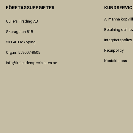
FÖRETAGSUPPGIFTER
KUNDSERVIC
Allmänna köpvill
Gullers Trading AB
Betalning och le
Skaragatan 81B
Integritetspolicy
531 40 Lidköping
Returpolicy
Org.nr: 559007-8605
Kontakta oss
info@kalenderspecialisten.se