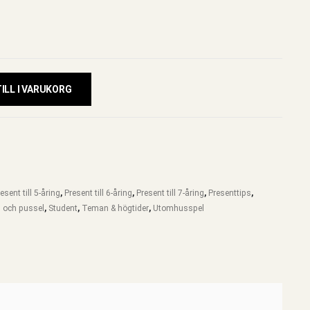
ILL I VARUKORG
esent till 5-åring
,
Present till 6-åring
,
Present till 7-åring
,
Presenttips
,
l och pussel
,
Student
,
Teman & högtider
,
Utomhusspel