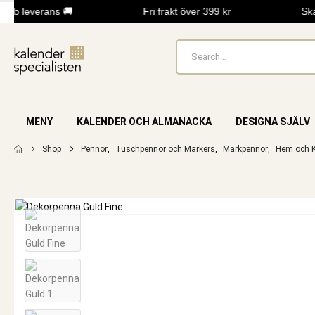
bb leverans 🚚
Fri frakt över 399 kr
Skap
MENY
KALENDER OCH ALMANACKA
DESIGNA SJÄLV
Shop
Pennor
,
Tuschpennor och Markers
,
Märkpennor
,
Hem och K