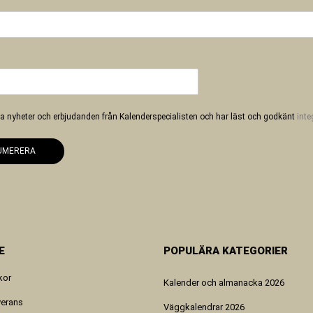
 ha nyheter och erbjudanden från Kalenderspecialisten och har läst och godkänt
inte
UMERERA
E
POPULÄRA KATEGORIER
kor
Kalender och almanacka 2026
verans
Väggkalendrar 2026