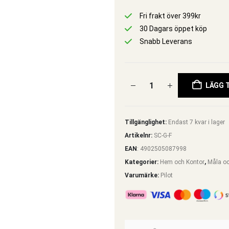
Fri frakt över 399kr
30 Dagars öppet köp
Snabb Leverans
LÄGG T
Tillgänglighet:
Endast 7 kvar i lager
Artikelnr:
SC-G-F
EAN
:
4902505087998
Kategorier:
Hem och Kontor
,
Måla oc
Varumärke:
Pilot