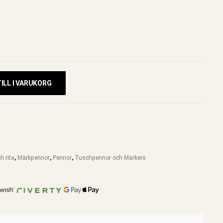
ILL I VARUKORG
h rita
,
Märkpennor
,
Pennor
,
Tuschpennor och Markers