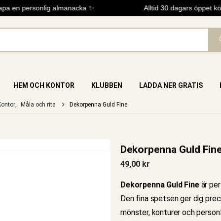
a en personlig almanacka ✨
Alltid 30 dagars öppet köp
HEM OCH KONTOR
KLUBBEN
LADDA NER GRATIS
ontor
,
Måla och rita
Dekorpenna Guld Fine
Dekorpenna Guld Fin
49,00
kr
Dekorpenna Guld Fine
är per
Den fina spetsen ger dig preci
mönster, konturer och person