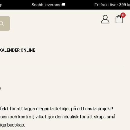
Snabb leverans 🚚
Fri frakt över 399 kr
0
KALENDER ONLINE
e
fekt för att lägga eleganta detaljer på ditt nästa projekt!
sion och kontroll, vilket gör den idealisk för att skapa små
liga budskap.