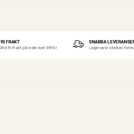
FRI FRAKT
SNABBA LEVERANSE
lltid fri frakt på order över 399 kr
Lagervaror skickas nor