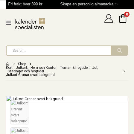
Fri frakt över 399 kr
Skapa en personlig almanacka ✨
0
Shop
Kort
,
Julkort
,
Hem och Kontor
,
Teman & högtider
,
Jul
,
Säsonger och högtider
Julkort Granar svart bakgrund