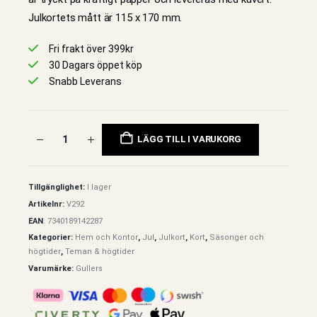
Julkortets mått är 115 x 170 mm.
Fri frakt över 399kr
30 Dagars öppet köp
Snabb Leverans
LÄGG TILL I VARUKORG
Tillgänglighet:
I lager
Artikelnr:
V292
EAN
:
7340189142287
Kategorier:
Hem och Kontor
,
Jul
,
Julkort
,
Kort
,
Säsonger och
högtider
,
Teman & högtider
Varumärke:
Gullers