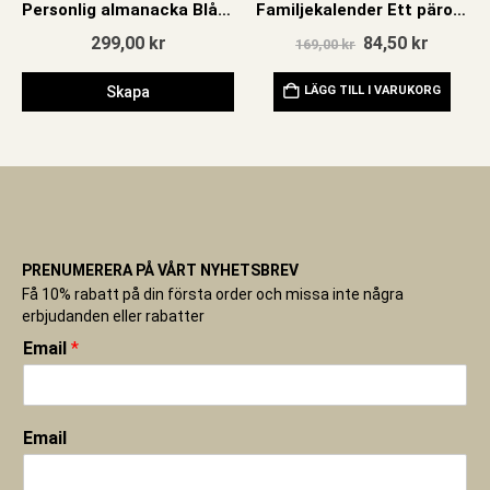
Personlig almanacka Blåklocka blå
Familjekalender Ett päron till morsa 2026
Det
Det
299,00
kr
84,50
kr
169,00
kr
ursprungliga
nuvara
priset
priset
Skapa
LÄGG TILL I VARUKORG
var:
är:
169,00 kr.
84,50 kr
PRENUMERERA PÅ VÅRT NYHETSBREV
Få 10% rabatt på din första order och missa inte några
erbjudanden eller rabatter
Email
*
Email