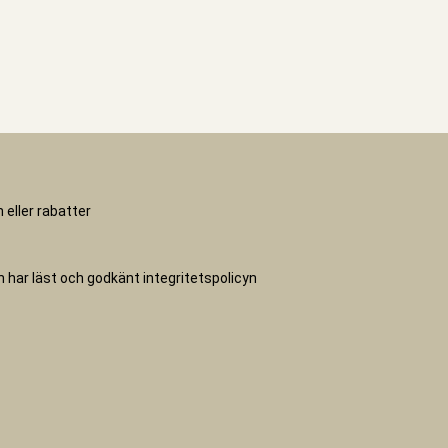
 eller rabatter
ch har läst och godkänt
integritetspolicyn