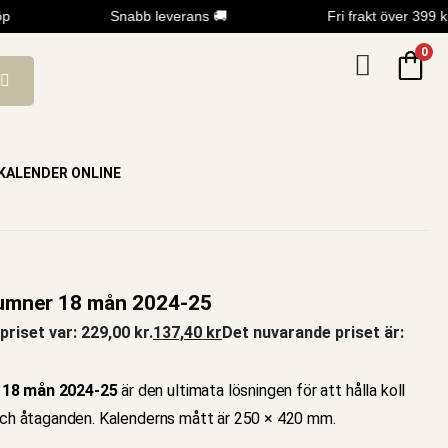
Snabb leverans 🚚
Fri frakt över 399 kr
0
KALENDER ONLINE
lumner 18 mån 2024-25
priset var: 229,00 kr.
137,40
kr
Det nuvarande priset är:
 18 mån 2024-25
är den ultimata lösningen för att hålla koll
 och åtaganden. Kalenderns mått är 250 × 420 mm.