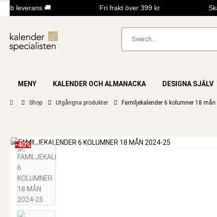
bb leverans 🚚
Fri frakt över 399 kr
Skap
MENY
KALENDER OCH ALMANACKA
DESIGNA SJÄLV
Shop
Utgångna produkter
Familjekalender 6 kolumner 18 mån
-40%