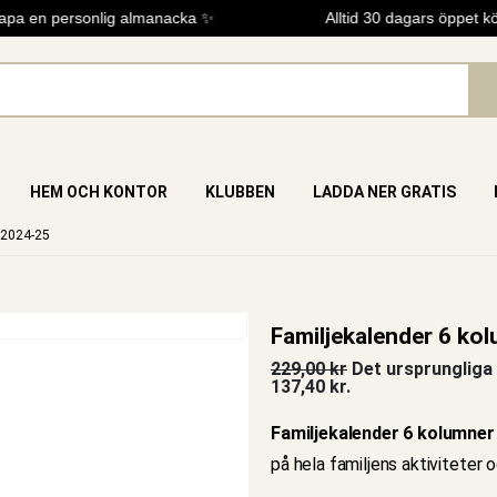
a en personlig almanacka ✨
Alltid 30 dagars öppet köp
HEM OCH KONTOR
KLUBBEN
LADDA NER GRATIS
 2024-25
Familjekalender 6 ko
229,00
kr
Det ursprungliga 
137,40 kr.
Familjekalender 6 kolumner
på hela familjens aktiviteter