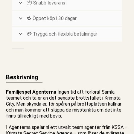
📦 Snabb leverans
🔁 Öppet köp i 30 dagar
💳 Trygga och flexibla betalningar
Beskrivning
Familjespel Agenterna
Ingen tid att förlora! Samla
teamet och ta er an det senaste brottsfallet i Krimsta
City. Men skynda er, för spåren på brottsplatsen kallnar
och man kommer att släppa de misstänkta om det inte
finns tillräckligt med bevis.
I Agenterna spelar ni ett utvalt team agenter från KSSA –
Krimsta Secret Service Agency – som löser de svåraste