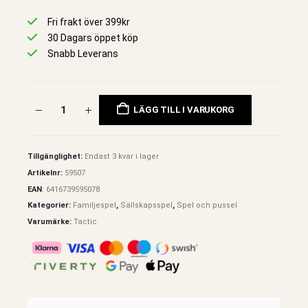
Fri frakt över 399kr
30 Dagars öppet köp
Snabb Leverans
LÄGG TILL I VARUKORG
Tillgänglighet:
Endast 3 kvar i lager
Artikelnr:
59507
EAN
:
6416739595078
Kategorier:
Familjespel
,
Sällskapsspel
,
Spel och pussel
Varumärke:
Tactic